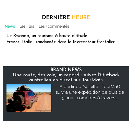
DERNIÈRE
HEURE
News
Les + lus
Les + commentés
Le Rwanda, un tourisme à haute altitude
France, Italie : randonnée dans le Mercantour frontalier
BRAND NEWS
Une route, des voix, un regard : suivez l’Outback
australien en direct sur TourMaG
À partir du 24 juillet, TourMaG
suivra une expédition de plus de
5 000 kilomètres à travers...