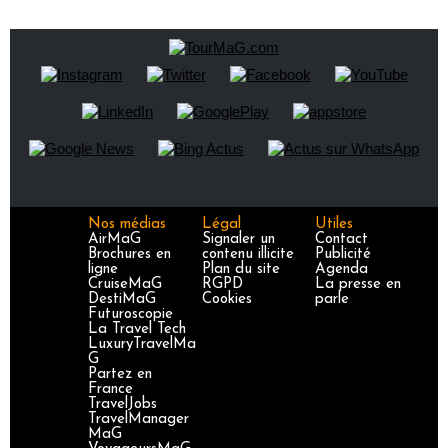
Nos médias
Légal
Utiles
AirMaG
Signaler un
Contact
Brochures en
contenu illicite
Publicité
ligne
Plan du site
Agenda
CruiseMaG
RGPD
La presse en
DestiMaG
Cookies
parle
Futuroscopie
La Travel Tech
LuxuryTravelMa
G
Partez en
France
TravelJobs
TravelManager
MaG