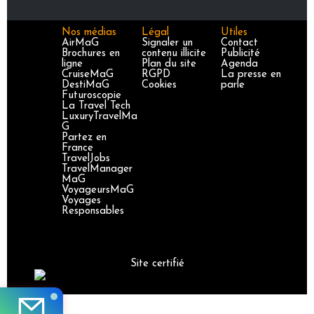
Nos médias
Légal
Utiles
AirMaG
Signaler un
Contact
Brochures en
contenu illicite
Publicité
ligne
Plan du site
Agenda
CruiseMaG
RGPD
La presse en
DestiMaG
Cookies
parle
Futuroscopie
La Travel Tech
LuxuryTravelMa
G
Partez en
France
TravelJobs
TravelManager
MaG
VoyageursMaG
Voyages
Responsables
Site certifié