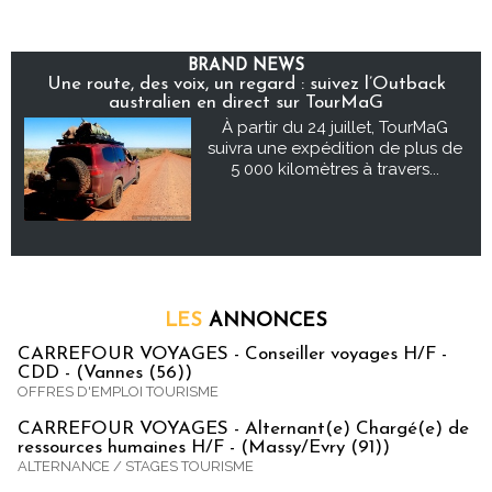
BRAND NEWS
Une route, des voix, un regard : suivez l’Outback
australien en direct sur TourMaG
À partir du 24 juillet, TourMaG
suivra une expédition de plus de
5 000 kilomètres à travers...
LES
ANNONCES
CARREFOUR VOYAGES - Conseiller voyages H/F -
CDD - (Vannes (56))
OFFRES D'EMPLOI TOURISME
CARREFOUR VOYAGES - Alternant(e) Chargé(e) de
ressources humaines H/F - (Massy/Evry (91))
ALTERNANCE / STAGES TOURISME