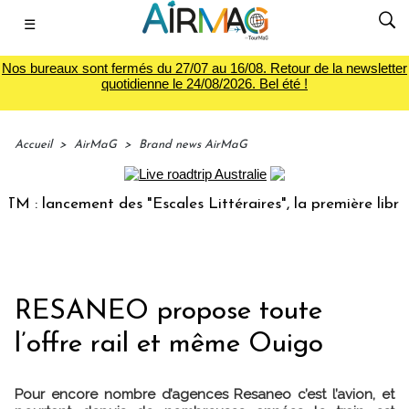
☰
Nos bureaux sont fermés du 27/07 au 16/08. Retour de la newsletter
quotidienne le 24/08/2026. Bel été !
Accueil
>
AirMaG
>
Brand news AirMaG
 lancement des "Escales Littéraires", la première librairie 
RESANEO propose toute
l’offre rail et même Ouigo
Pour encore nombre d’agences Resaneo c’est l’avion, et