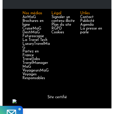
Nos médias
Légal
Utiles
AirMaG
Signaler un
Contact
Brochures en
contenu illicite
Publicité
ligne
Plan du site
Agenda
CruiseMaG
RGPD
La presse en
DestiMaG
Cookies
parle
Futuroscopie
La Travel Tech
LuxuryTravelMa
G
Partez en
France
TravelJobs
TravelManager
MaG
VoyageursMaG
Voyages
Responsables
Site certifié