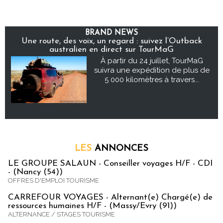
BRAND NEWS
Une route, des voix, un regard : suivez l’Outback
australien en direct sur TourMaG
À partir du 24 juillet, TourMaG
suivra une expédition de plus de
5 000 kilomètres à travers...
LES
ANNONCES
LE GROUPE SALAUN - Conseiller voyages H/F - CDI
- (Nancy (54))
OFFRES D'EMPLOI TOURISME
CARREFOUR VOYAGES - Alternant(e) Chargé(e) de
ressources humaines H/F - (Massy/Evry (91))
ALTERNANCE / STAGES TOURISME