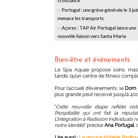
croissance
Portugal : une grève générale le 3 jui
menace les transports
Açores : TAP Air Portugal lance une
nouvelle liaison vers Santa Maria
Bien-être et événements
Le Spa Aquae propose soins, massa
tandis qu’un centre de fitness complèt
Pour l’accueil d’événements, le
Dom P
plus grande peut recevoir jusqu’à 400
"
Cette nouvelle étape reflète no
l’hospitalité qui ont fait la ré
L’intégration à Radisson Individuals 
notre identité
", précise
Ana Portugal
,
Lire aussi :
Le groupe hôtelier Radiss