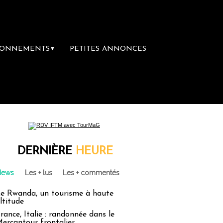
BONNEMENTS
PETITES ANNONCES
▼
ière librairie du voyage
Le groupe Sainte-
DERNIÈRE
HEURE
News
Les + lus
Les + commentés
e Rwanda, un tourisme à haute
ltitude
rance, Italie : randonnée dans le
ercantour frontalier