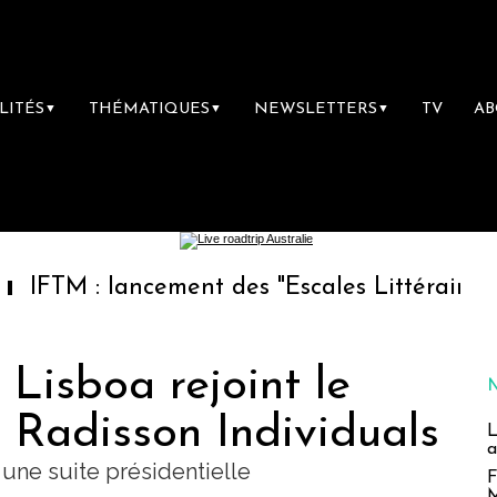
LITÉS
THÉMATIQUES
NEWSLETTERS
TV
A
▼
▼
▼
 lancement des "Escales Littéraires", la prem
Lisboa rejoint le
e Radisson Individuals
L
a
 une suite présidentielle
F
M