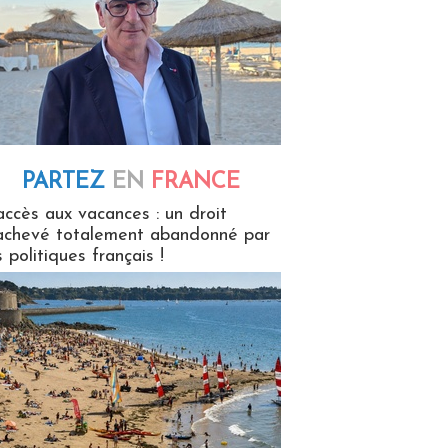
PARTEZ
EN
FRANCE
 en France
accès aux vacances : un droit
achevé totalement abandonné par
s politiques français !