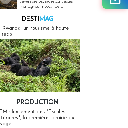
travers ses paysages contrastés,
montagnes imposantes,...
DESTI
MAG
MAG
 Rwanda, un tourisme à haute
titude
PRODUCTION
ion
TM : lancement des "Escales
ttéraires", la première librairie du
oyage