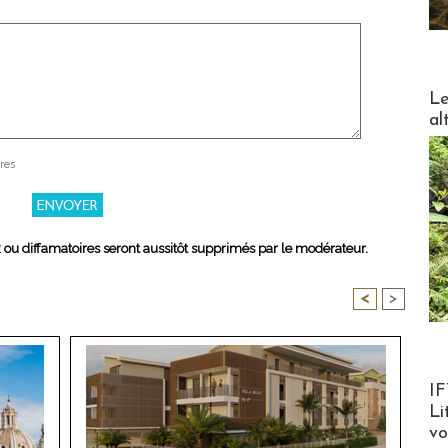
DESTI
Le
al
res
x ou diffamatoires seront aussitôt supprimés par le modérateur.
<
>
Product
IF
Li
v