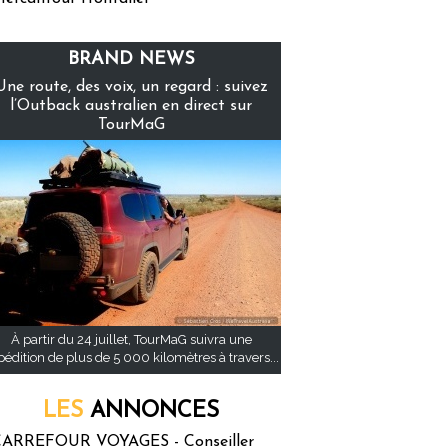
BRAND NEWS
Une route, des voix, un regard : suivez
l’Outback australien en direct sur
TourMaG
À partir du 24 juillet, TourMaG suivra une
pédition de plus de 5 000 kilomètres à travers...
LES
ANNONCES
ARREFOUR VOYAGES - Conseiller