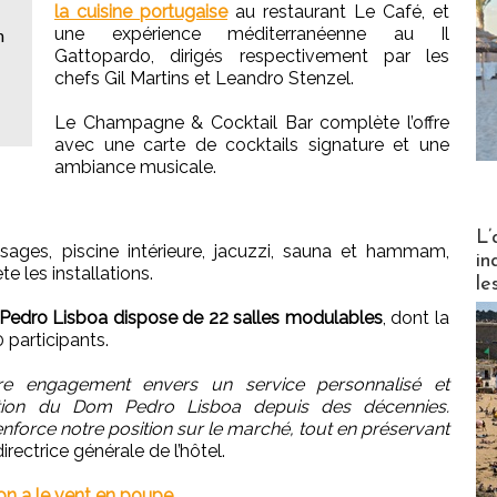
la cuisine portugaise
au restaurant Le Café, et
une expérience méditerranéenne au Il
n
Gattopardo, dirigés respectivement par les
chefs Gil Martins et Leandro Stenzel.
Le Champagne & Cocktail Bar complète l’offre
avec une carte de cocktails signature et une
ambiance musicale.
Partez
L’
ges, piscine intérieure, jacuzzi, sauna et hammam,
in
e les installations.
le
edro Lisboa dispose de 22 salles modulables
, dont la
 participants.
tre engagement envers un service personnalisé et
putation du Dom Pedro Lisboa depuis des décennies.
renforce notre position sur le marché, tout en préservant
 directrice générale de l’hôtel.
on a le vent en poupe