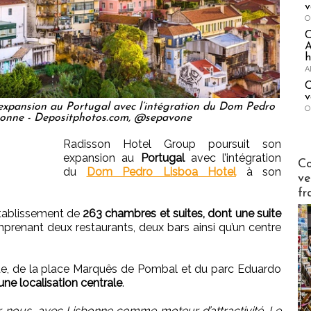
v
O
A
h
A
C
v
expansion au Portugal avec l’intégration du Dom Pedro
O
bonne - Depositphotos.com, @sepavone
Radisson Hotel Group poursuit son
expansion au
Portugal
avec l’intégration
Publi-n
Co
du
Dom Pedro Lisboa Hotel
à son
ve
fr
’établissement de
263 chambres et suites, dont une suite
prenant deux restaurants, deux bars ainsi qu’un centre
ade, de la place Marquês de Pombal et du parc Eduardo
une localisation centrale
.
 nous, avec Lisbonne comme moteur d’attractivité. Le