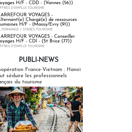
oyages H/F - CDD - (Vannes (56))
FFRES D'EMPLOI TOURISME
CARREFOUR VOYAGES -
lternant(e) Chargé(e) de ressources
umaines H/F - (Massy/Evry (91))
LTERNANCE / STAGES TOURISME
ARREFOUR VOYAGES - Conseiller
oyages H/F - CDI - (St Brice (77))
FFRES D'EMPLOI TOURISME
PUBLI-NEWS
ews
opération France-Vietnam : Hanoï
ut séduire les professionnels
ançais du tourisme