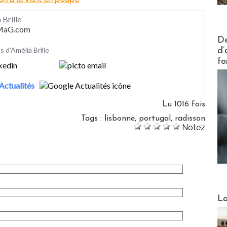
 Brille
rMaG.com
Actus V
De
es d'Amélia Brille
d’
fo
Actualités
Lu 1016 fois
Tags
:
lisbonne
,
portugal
,
radisson
Notez
Webinai
La