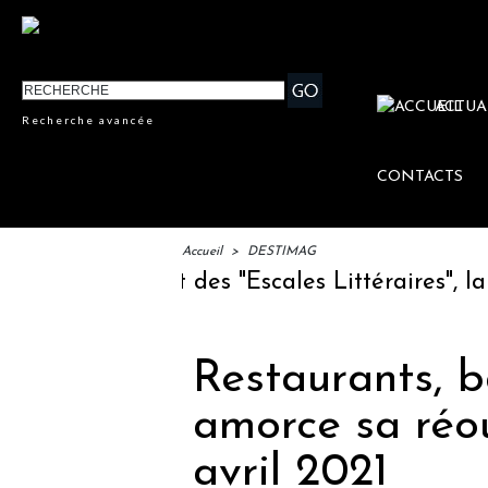
ACTUA
Recherche avancée
CONTACTS
Accueil
>
DESTIMAG
M : lancement des "Escales Littéraires", la p
Restaurants, ba
amorce sa réou
avril 2021