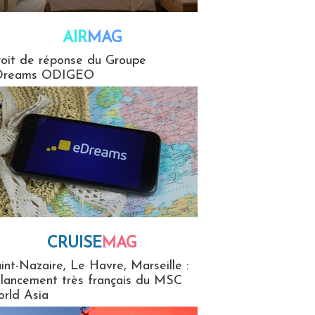
AIR
MAG
G
oit de réponse du Groupe
Dreams ODIGEO
CRUISE
MAG
MaG
int-Nazaire, Le Havre, Marseille :
 lancement très français du MSC
rld Asia