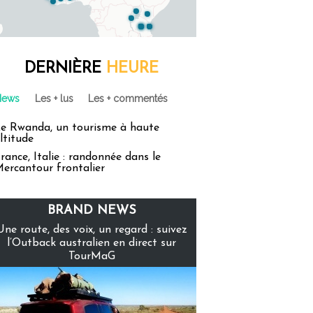
DERNIÈRE
HEURE
News
Les + lus
Les + commentés
e Rwanda, un tourisme à haute
ltitude
rance, Italie : randonnée dans le
ercantour frontalier
BRAND NEWS
Une route, des voix, un regard : suivez
l’Outback australien en direct sur
TourMaG