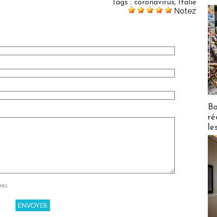
Tags
:
coronavirus
,
Italie
Notez
Bo
ré
le
res