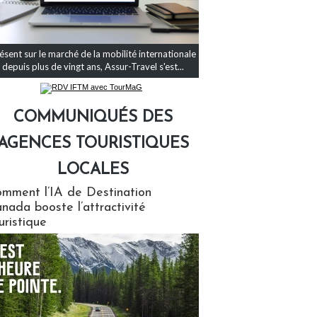
ésent sur le marché de la mobilité internationale
depuis plus de vingt ans, Assur-Travel s'est...
COMMUNIQUÉS DES
AGENCES TOURISTIQUES
LOCALES
qués des agences touristiques locales
mment l’IA de Destination
nada booste l’attractivité
uristique