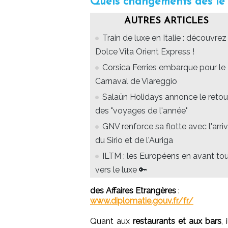
Quels changements dès le 2
AUTRES ARTICLES
Train de luxe en Italie : découvrez
Dolce Vita Orient Express !
Corsica Ferries embarque pour le
Carnaval de Viareggio
Salaün Holidays annonce le retou
des "voyages de l'année"
GNV renforce sa flotte avec l'arri
du Sirio et de l'Auriga
ILTM : les Européens en avant to
vers le luxe 🔑
des Affaires Etrangères
:
www.diplomatie.gouv.fr/fr/
Quant aux
restaurants et aux bars
,