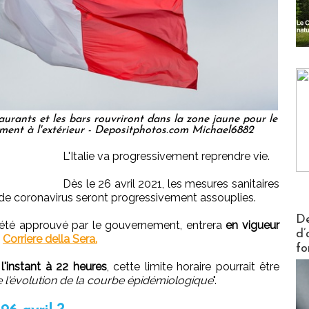
staurants et les bars rouvriront dans la zone jaune pour le
ement à l'extérieur - Depositphotos.com Michael6882
L'Italie va progressivement reprendre vie.
Dès le 26 avril 2021, les mesures sanitaires
 de coronavirus seront progressivement assouplies.
Actus V
De
 été approuvé par le gouvernement, entrera
en vigueur
d’
e
Corriere della Sera.
fo
l'instant à 22 heures
, cette limite horaire pourrait être
e l'évolution de la courbe épidémiologique
".