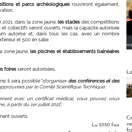
sitions et parcs archéologiques
rouvriront également,
ation.
in 2021, dans la zone jaune,
les stades
des compétitions
 et collectifs seront ouverts, mais la capacité autorisée
m autorisé et, dans tous les cas, avec un nombre
érieur et 500 en salle.
ex
la zone jaune,
les piscines et établissements balnéaires
es foires
seront autorisées.
Webinai
La
ne, il sera possible "
d'organiser
des conférences et des
approuvées par le Comité Scientifique Technique.
ement avec un certificat médical, vous pouvez vous
, à partir du 1er juillet 2021
".
ment ouverts.
Publi-n
Co
ve
Lu 21150 fois
fr