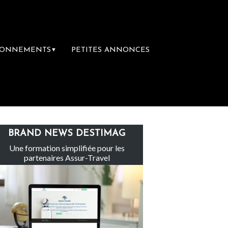
BONNEMENTS
PETITES ANNONCES
▼
te-Claire rachète Eden Tour
L’accès aux v
BRAND NEWS DESTIMAG
Une formation simplifiée pour les
partenaires Assur-Travel