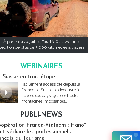
À partir du 24 juillet, TourMaG suivra une
pédition de plus de 5 000 kilomètres à travers...
WEBINAIRES
res
 Suisse en trois étapes
Facilement accessible depuis la
France, la Suisse se découvre à
travers ses paysages contrastés,
montagnes imposantes,...
PUBLI-NEWS
ews
opération France-Vietnam : Hanoï
ut séduire les professionnels
ançais du tourisme