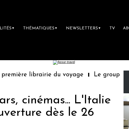
LITÉS
THÉMATIQUES
NEWSLETTERS
TV
A
▼
▼
▼
remière librairie du voyage
Le groupe Sain
rs, cinémas... L'Italie
verture dès le 26