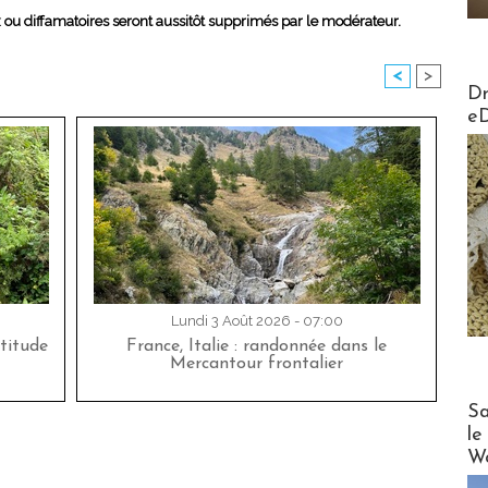
x ou diffamatoires seront aussitôt supprimés par le modérateur.
<
>
AirMa
Dr
e
Lundi 3 Août 2026 - 07:00
titude
France, Italie : randonnée dans le
Mercantour frontalier
Cruise
Sa
le
Wo