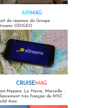
AIR
MAG
G
oit de réponse du Groupe
Dreams ODIGEO
CRUISE
MAG
MaG
int-Nazaire, Le Havre, Marseille :
 lancement très français du MSC
rld Asia