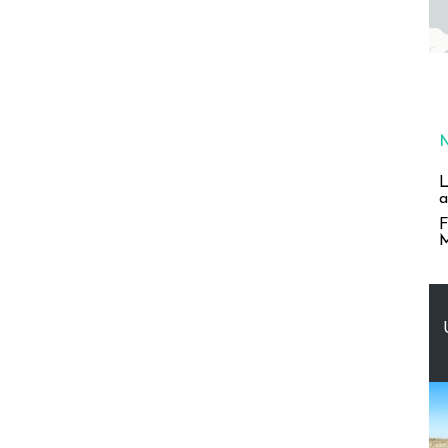
L
a
F
M