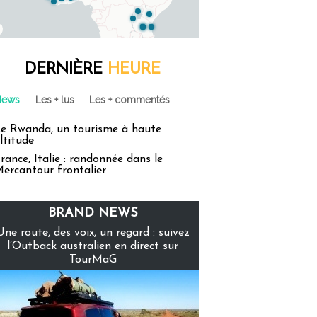
DERNIÈRE
HEURE
News
Les + lus
Les + commentés
e Rwanda, un tourisme à haute
ltitude
rance, Italie : randonnée dans le
ercantour frontalier
BRAND NEWS
Une route, des voix, un regard : suivez
l’Outback australien en direct sur
TourMaG