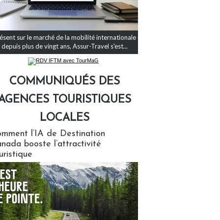
ésent sur le marché de la mobilité internationale
depuis plus de vingt ans, Assur-Travel s'est...
COMMUNIQUÉS DES
AGENCES TOURISTIQUES
LOCALES
qués des agences touristiques locales
mment l’IA de Destination
nada booste l’attractivité
uristique