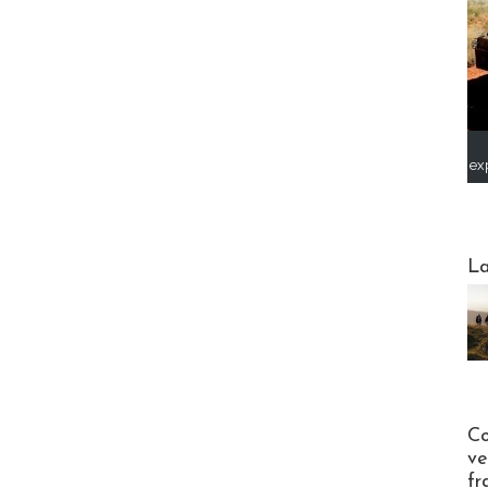
ex
Webinai
La
Publi-n
Co
ve
fr