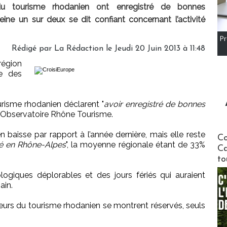
u tourisme rhodanien ont enregistré de bonnes
ine un sur deux se dit confiant concernant l’activité
Pr
Rédigé par
La Rédaction
le Jeudi 20 Juin 2013 à 11:48
région
e des
risme rhodanien déclarent "
avoir enregistré de bonnes
l’Observatoire Rhône Tourisme.
n baisse par rapport à l’année dernière, mais elle reste
Communi
Co
ré en Rhône-Alpes
", la moyenne régionale étant de 33%
Ca
to
ogiques déplorables et des jours fériés qui auraient
ain.
cteurs du tourisme rhodanien se montrent réservés, seuls