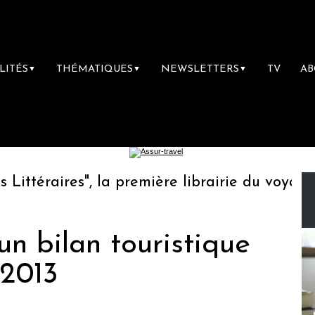
LITÉS
THÉMATIQUES
NEWSLETTERS
TV
A
▼
▼
▼
téraires", la première librairie du voyage
un bilan touristique
 2013