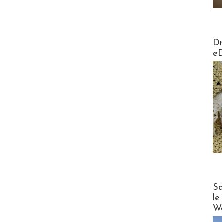
AirMa
Dr
e
Cruise
Sa
le
Wo