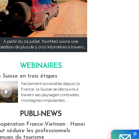
À partir du 24 juillet, TourMaG suivra une
pédition de plus de 5 000 kilomètres à travers...
WEBINAIRES
res
 Suisse en trois étapes
Facilement accessible depuis la
France, la Suisse se découvre à
travers ses paysages contrastés,
montagnes imposantes,...
PUBLI-NEWS
ews
opération France-Vietnam : Hanoï
ut séduire les professionnels
ançais du tourisme