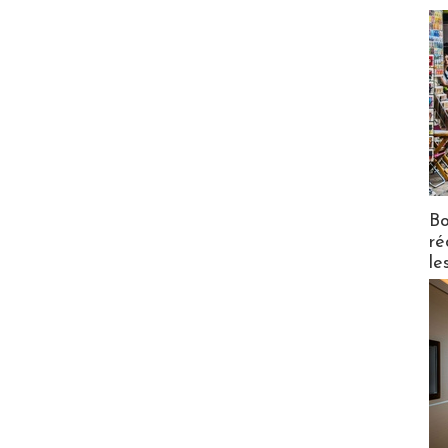
Bo
ré
le