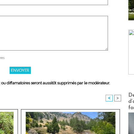
res
x ou diffamatoires seront aussitôt supprimés par le modérateur.
Actus V
De
<
>
d’
fo