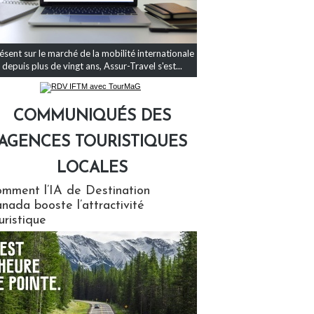
ésent sur le marché de la mobilité internationale
depuis plus de vingt ans, Assur-Travel s'est...
COMMUNIQUÉS DES
AGENCES TOURISTIQUES
LOCALES
qués des agences touristiques locales
mment l’IA de Destination
nada booste l’attractivité
uristique