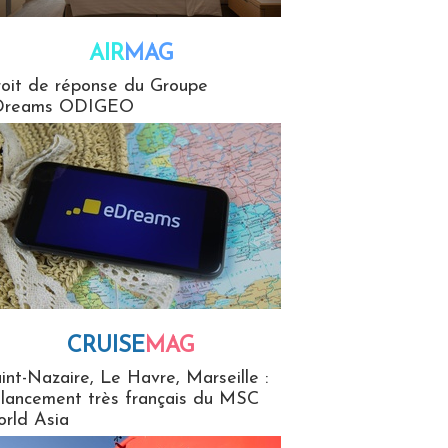
AIR
MAG
G
oit de réponse du Groupe
Dreams ODIGEO
CRUISE
MAG
MaG
int-Nazaire, Le Havre, Marseille :
 lancement très français du MSC
rld Asia