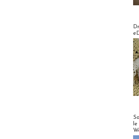
AirMa
Dr
e
Cruise
Sa
le
Wo