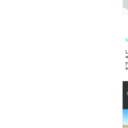
L
a
F
M