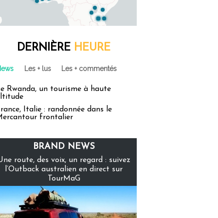
DERNIÈRE
HEURE
News
Les + lus
Les + commentés
e Rwanda, un tourisme à haute
ltitude
rance, Italie : randonnée dans le
ercantour frontalier
BRAND NEWS
Une route, des voix, un regard : suivez
l’Outback australien en direct sur
TourMaG