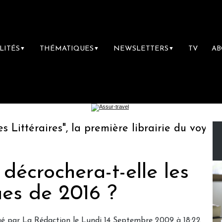
LITÉS
THÉMATIQUES
NEWSLETTERS
TV
A
▼
▼
▼
ttéraires", la première librairie du voyage
 décrochera-t-elle les
es de 2016 ?
gé par
La Rédaction
le Lundi 14 Septembre 2009 à 18:22