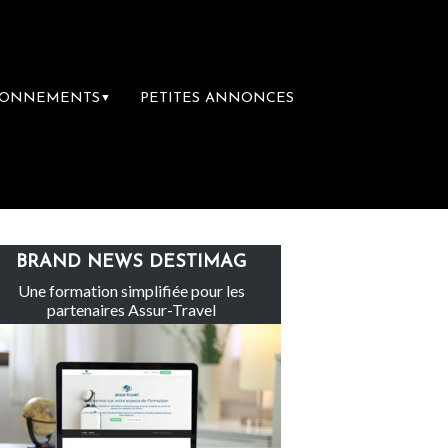
BONNEMENTS
PETITES ANNONCES
▼
Le groupe Sainte-Claire rachète Eden Tour
BRAND NEWS DESTIMAG
Une formation simplifiée pour les
partenaires Assur-Travel