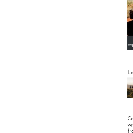
ex
Webinai
La
Publi-n
Co
ve
fr