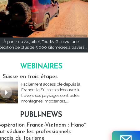
À partir du 24 juillet, TourMaG suivra une
pédition de plus de 5 000 kilomètres à travers...
WEBINAIRES
res
 Suisse en trois étapes
Facilement accessible depuis la
France, la Suisse se découvre à
travers ses paysages contrastés,
montagnes imposantes,...
PUBLI-NEWS
ews
opération France-Vietnam : Hanoï
ut séduire les professionnels
ançais du tourisme