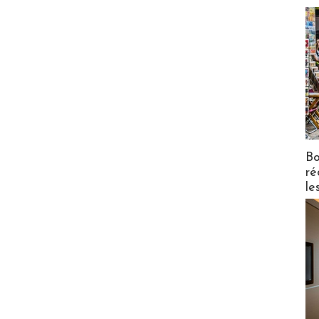
Bo
ré
le