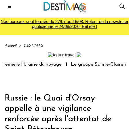
☰
Nos bureaux sont fermés du 27/07 au 16/08. Retour de la newsletter
quotidienne le 24/08/2026. Bel été !
Accueil
>
DESTIMAG
remière librairie du voyage
Le groupe Sainte-Claire rac
Russie : le Quai d'Orsay
appelle à une vigilance
renforcée après l'attentat de