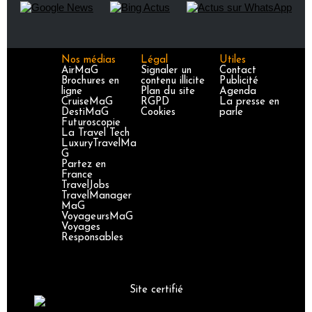
Nos médias
Légal
Utiles
AirMaG
Signaler un
Contact
Brochures en
contenu illicite
Publicité
ligne
Plan du site
Agenda
CruiseMaG
RGPD
La presse en
DestiMaG
Cookies
parle
Futuroscopie
La Travel Tech
LuxuryTravelMa
G
Partez en
France
TravelJobs
TravelManager
MaG
VoyageursMaG
Voyages
Responsables
Site certifié