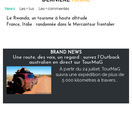
DERNIÈRE
HEURE
News
Les + lus
Les + commentés
Le Rwanda, un tourisme à haute altitude
France, Italie : randonnée dans le Mercantour frontalier
BRAND NEWS
Une route, des voix, un regard : suivez l’Outback
australien en direct sur TourMaG
À partir du 24 juillet, TourMaG
suivra une expédition de plus de
5 000 kilomètres à travers...