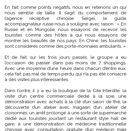
En fait comme points négatifs, nous en retenons un qui
nous semble de taille. Il s’agit du comportement de
l’agence réceptive chinoise. Sergeï, le guide
accompagnateur russe nous a souligné avec raison : « En
Russie et en Mongolie, nous essayons de recevoir les
touristes comme des hôtes à qui nous essayons de
montrer les beautés de nos pays. En Chine, les touristes
sont considérés comme des porte-monnaies ambulants. »
Et de fait, sur les trois jours passés, le groupe a eu
l’occasion de passer dans pas moins de 7 shoppings.
Avec une moyenne d’une heure dans chacun d’entre eux,
cela fait pas mal de temps perdu qui n’a pas été consacré
à des visites plus intéressantes.
Dans l’ordre, il y a eu la boutique de la Cité Interdite, la
visite d’un centre commerciale dédié à la soie, une
démonstration avec achats à la clé d’un salon de thé, la
découverte d’un atelier avec magasin d’un atelier de
cloisonnés, un arrêt prolongé à une sorte de supermarché
dédié aux touristes jouxtant un restaurant style hall de
gare, à une démonstration de médecine traditionnelle
chinoise avec consultation gratuite d’un médecin mais