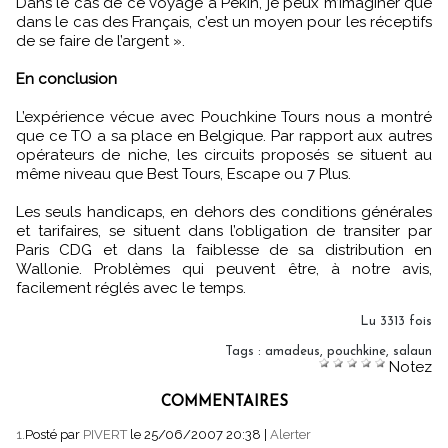
Dans le cas de ce voyage à Pékin, je peux m’imaginer que
dans le cas des Français, c’est un moyen pour les réceptifs
de se faire de l’argent ».
En conclusion
L’expérience vécue avec Pouchkine Tours nous a montré
que ce TO a sa place en Belgique. Par rapport aux autres
opérateurs de niche, les circuits proposés se situent au
même niveau que Best Tours, Escape ou 7 Plus.
Les seuls handicaps, en dehors des conditions générales
et tarifaires, se situent dans l’obligation de transiter par
Paris CDG et dans la faiblesse de sa distribution en
Wallonie. Problèmes qui peuvent être, à notre avis,
facilement réglés avec le temps.
Lu 3313 fois
Tags
:
amadeus
,
pouchkine
,
salaun
Notez
COMMENTAIRES
1.
Posté par
PIVERT
le 25/06/2007 20:38
|
Alerter