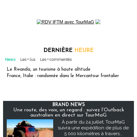
DERNIÈRE
HEURE
News
Les + lus
Les + commentés
Le Rwanda, un tourisme à haute altitude
France, Italie : randonnée dans le Mercantour frontalier
BRAND NEWS
Une route, des voix, un regard : suivez l’Outback
australien en direct sur TourMaG
À partir du 24 juillet, TourMaG
suivra une expédition de plus de
5 000 kilomètres à travers...