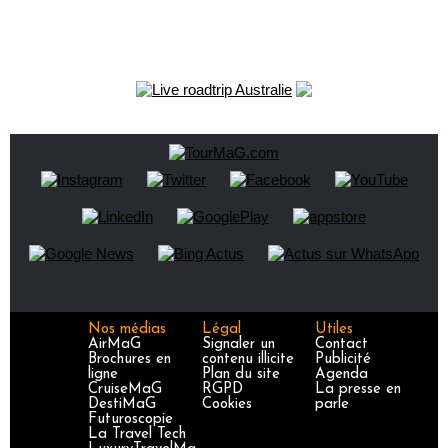
Nos médias
Légal
Utiles
AirMaG
Signaler un
Contact
Brochures en
contenu illicite
Publicité
ligne
Plan du site
Agenda
CruiseMaG
RGPD
La presse en
DestiMaG
Cookies
parle
Futuroscopie
La Travel Tech