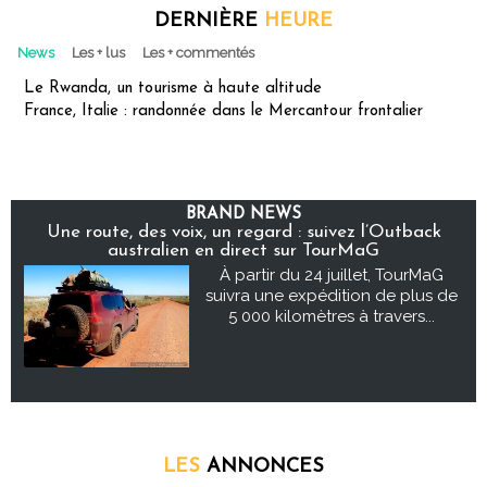
DERNIÈRE
HEURE
News
Les + lus
Les + commentés
Le Rwanda, un tourisme à haute altitude
France, Italie : randonnée dans le Mercantour frontalier
BRAND NEWS
Une route, des voix, un regard : suivez l’Outback
australien en direct sur TourMaG
À partir du 24 juillet, TourMaG
suivra une expédition de plus de
5 000 kilomètres à travers...
LES
ANNONCES