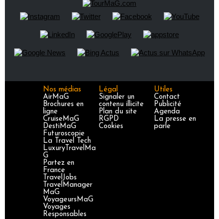
Nos médias
Légal
Utiles
AirMaG
Signaler un
Contact
Brochures en
contenu illicite
Publicité
ligne
Plan du site
Agenda
CruiseMaG
RGPD
La presse en
DestiMaG
Cookies
parle
Futuroscopie
La Travel Tech
LuxuryTravelMa
G
Partez en
France
TravelJobs
TravelManager
MaG
VoyageursMaG
Voyages
Responsables