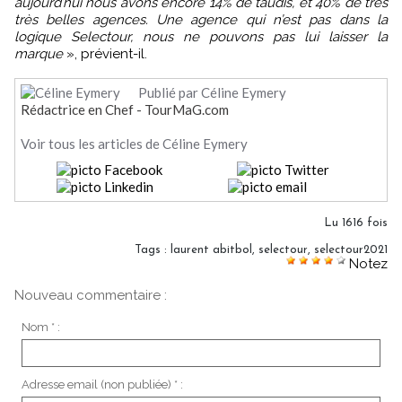
aujourd’hui nous avons encore 14% de taudis, et 40% de très
très belles agences. Une agence qui n’est pas dans la
logique Selectour, nous ne pouvons pas lui laisser la
marque
», prévient-il.
Publié par Céline Eymery
Rédactrice en Chef - TourMaG.com
Voir tous les articles de Céline Eymery
Lu 1616 fois
Tags
:
laurent abitbol
,
selectour
,
selectour2021
Notez
Nouveau commentaire :
Nom * :
Adresse email (non publiée) * :