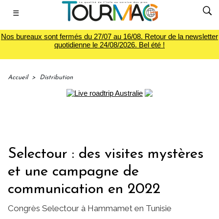
☰
Nos bureaux sont fermés du 27/07 au 16/08. Retour de la newsletter
quotidienne le 24/08/2026. Bel été !
Accueil
>
Distribution
Selectour : des visites mystères
et une campagne de
communication en 2022
Congrès Selectour à Hammamet en Tunisie