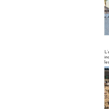
Partez
L’
in
le