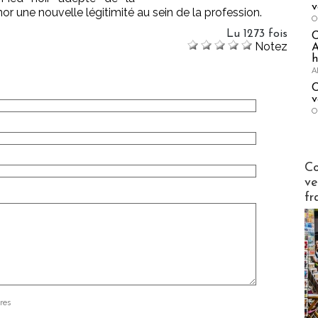
v
or une nouvelle légitimité au sein de la profession.
O
Lu 1273 fois
Notez
A
h
A
C
v
O
Publi-n
Co
ve
fr
res