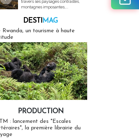
travers ses paysages contrastés,
montagnes imposantes,...
DESTI
MAG
MAG
 Rwanda, un tourisme à haute
titude
PRODUCTION
ion
TM : lancement des "Escales
ttéraires", la première librairie du
oyage