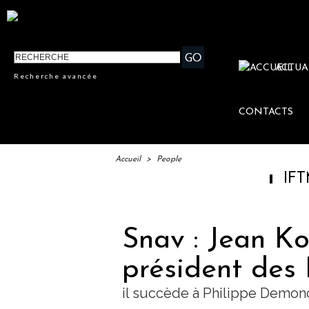
ACTUA
Recherche avancée
CONTACTS
Accueil
>
People
IFTM : lancem
Snav : Jean Ko
président des 
il succède à Philippe Demon