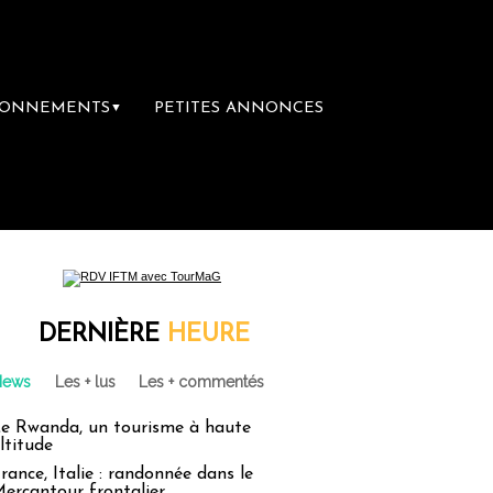
BONNEMENTS
PETITES ANNONCES
▼
rairie du voyage
Le groupe Sainte-Claire 
DERNIÈRE
HEURE
News
Les + lus
Les + commentés
e Rwanda, un tourisme à haute
ltitude
rance, Italie : randonnée dans le
ercantour frontalier