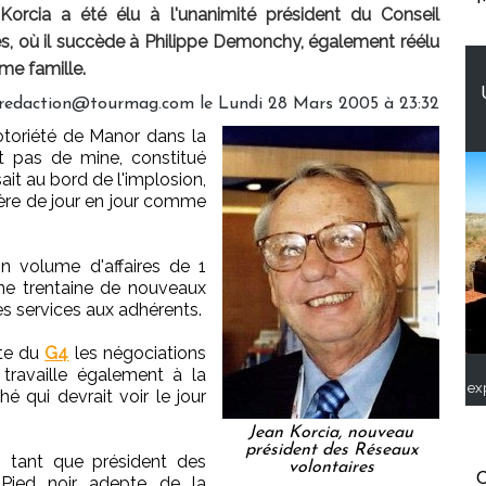
orcia a été élu à l'unanimité président du Conseil
es, où il succède à Philippe Demonchy, également réélu
me famille.
- redaction@tourmag.com le Lundi 28 Mars 2005 à 23:32
otoriété de Manor dans la
t pas de mine, constitué
ait au bord de l'implosion,
ère de jour en jour comme
n volume d'affaires de 1
 une trentaine de nouveaux
es services aux adhérents.
pte du
G4
les négociations
 travaille également à la
ex
 qui devrait voir le jour
Jean Korcia, nouveau
président des Réseaux
n tant que président des
volontaires
C
 Pied noir adepte de la