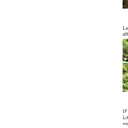
DESTI
Le
al
Product
IF
Li
v