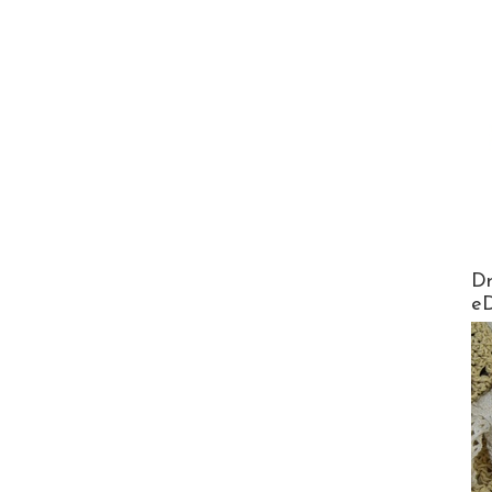
AirMa
Dr
e