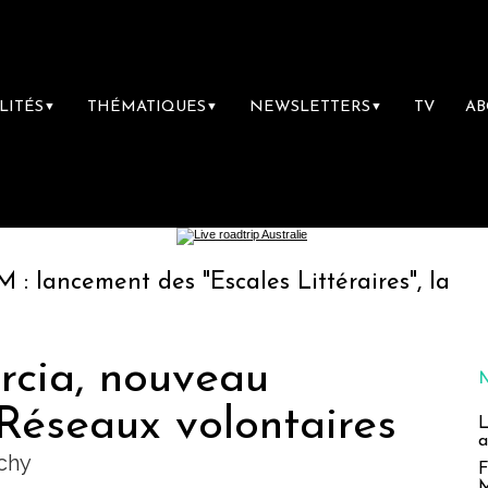
LITÉS
THÉMATIQUES
NEWSLETTERS
TV
A
▼
▼
▼
ent des "Escales Littéraires", la première lib
rcia, nouveau
Réseaux volontaires
L
a
chy
F
M