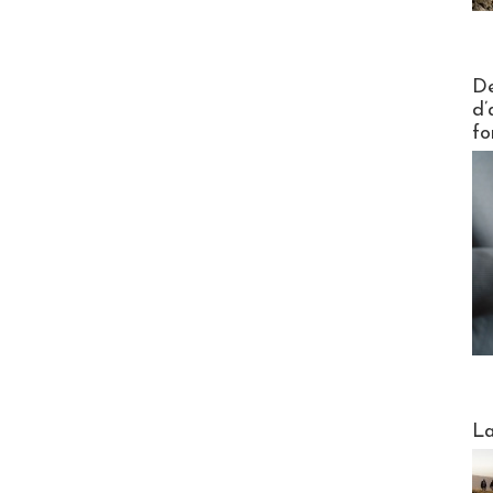
Actus V
De
d’
fo
Webinai
La