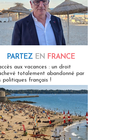
PARTEZ
EN
FRANCE
 en France
accès aux vacances : un droit
achevé totalement abandonné par
s politiques français !