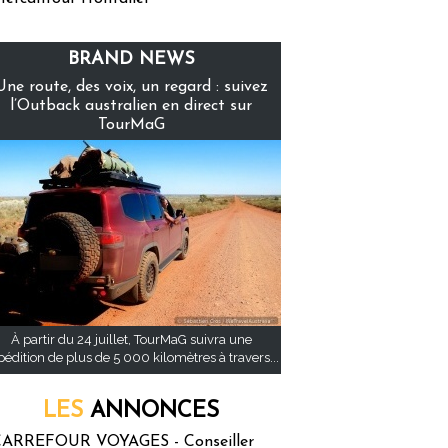
BRAND NEWS
Une route, des voix, un regard : suivez
l’Outback australien en direct sur
TourMaG
À partir du 24 juillet, TourMaG suivra une
pédition de plus de 5 000 kilomètres à travers...
LES
ANNONCES
ARREFOUR VOYAGES - Conseiller