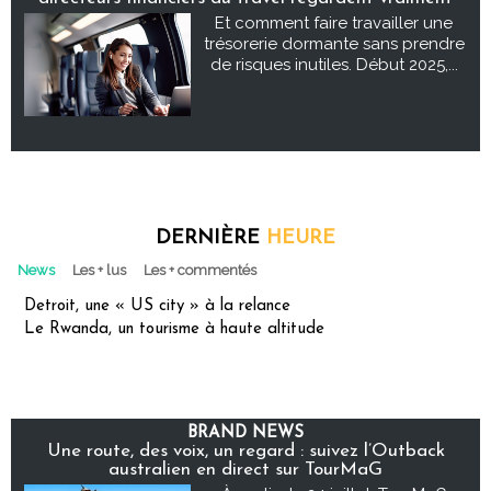
Et comment faire travailler une
trésorerie dormante sans prendre
de risques inutiles. Début 2025,...
DERNIÈRE
HEURE
News
Les + lus
Les + commentés
Detroit, une « US city » à la relance
Le Rwanda, un tourisme à haute altitude
BRAND NEWS
Une route, des voix, un regard : suivez l’Outback
australien en direct sur TourMaG