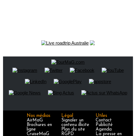
Nos médias
Légal
Utiles
AirMaG
Signaler un
Contact
Brochures en
contenu illicite
Publicité
ligne
Plan du site
Agenda
CruiseMaG
RGPD
La presse en