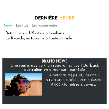
DERNIÈRE
HEURE
News
Les + lus
Les + commentés
Detroit, une « US city » à la relance
Le Rwanda, un tourisme à haute altitude
BRAND NEWS
Une route, des voix, un regard : suivez l’Outback
australien en direct sur TourMaG
À partir du 24 juillet, TourMaG
suivra une expédition de plus de
5 000 kilomètres à travers...