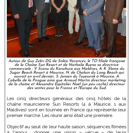
Autour de Guy Zekri DG de Soléa Vacances, le TO filiale française
de la Chaîne Sun Resort et de Nathalie Bueno sa directrice
commerciale : V. Scanu du Kanuhura aux Maldives, A. K. Slome du
Sugar Beach Resort à Maurice, N. de Chalain du Long Beach qui
ouvrait en avril dernier, S. Jansen du Touessrok à Maurice, A.
Cabella de la Pirogue ainsi que Arnaud Martin directeur marketing
de la chaîne et Alexandre Espitalier Noël (un peu caché) directeur
des ventes pour la France et l'Europe du Sud.
Les cinq directeurs généraux des cinq hôtels de la
chaîne mauricienne Sun Resorts (4 à Maurice, 1 aux
Maldives) sont en tournée en France qui représente leur
premier marché. Les réunir ainsi était une première.
Objectif au seuil de leur haute saison, séquences filmées
à l'appui : donner une vision « vécue » de leurs