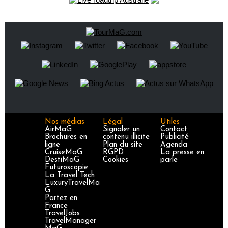
Nos médias
Légal
Utiles
AirMaG
Signaler un
Contact
Brochures en
contenu illicite
Publicité
ligne
Plan du site
Agenda
CruiseMaG
RGPD
La presse en
DestiMaG
Cookies
parle
Futuroscopie
La Travel Tech
LuxuryTravelMa
G
Partez en
France
TravelJobs
TravelManager