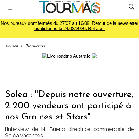
☰
Nos bureaux sont fermés du 27/07 au 16/08. Retour de la newsletter
quotidienne le 24/08/2026. Bel été !
Accueil
>
Production
Solea : "Depuis notre ouverture,
2 200 vendeurs ont participé à
nos Graines et Stars"
l'interview de N. Bueno directrice commerciale de
Soléa Vacances