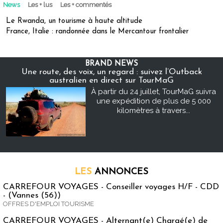
News
Les + lus
Les + commentés
Le Rwanda, un tourisme à haute altitude
France, Italie : randonnée dans le Mercantour frontalier
BRAND NEWS
Une route, des voix, un regard : suivez l’Outback
australien en direct sur TourMaG
À partir du 24 juillet, TourMaG suivra
une expédition de plus de 5 000
kilomètres à travers...
LES
ANNONCES
CARREFOUR VOYAGES - Conseiller voyages H/F - CDD
- (Vannes (56))
OFFRES D'EMPLOI TOURISME
CARREFOUR VOYAGES - Alternant(e) Chargé(e) de