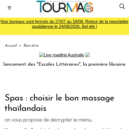
☰
Nos bureaux sont fermés du 27/07 au 16/08. Retour de la newsletter
quotidienne le 24/08/2026. Bel été !
Accueil
>
Bien-être
ement des "Escales Littéraires", la première librairie du vo
Spas : choisir le bon massage
thaïlandais
on vous propose de décrypter le menu…