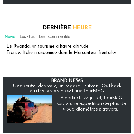
DERNIÈRE
HEURE
News
Les + lus
Les + commentés
Le Rwanda, un tourisme à haute altitude
France, Italie : randonnée dans le Mercantour frontalier
BRAND NEWS
Une route, des voix, un regard : suivez l’Outback
australien en direct sur TourMaG
À partir du 24 juillet, TourMaG
suivra une expédition de plus de
5 000 kilomètres à travers...