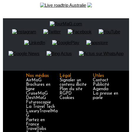
Nos médias
Légal
Utiles
AirMaG
Signaler un
Contact
Brochures en
contenu illicite
Publicité
ligne
Plan du site
Agenda
CruiseMaG
RGPD
La presse en
DestiMaG
Cookies
parle
Futuroscopie
La Travel Tech
LuxuryTravelMa
G
Partez en
France
TravelJobs