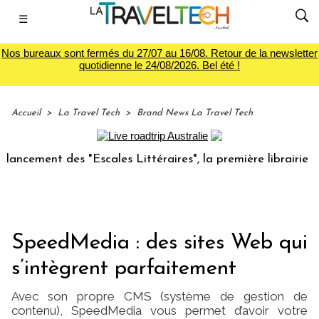
☰
Nos bureaux sont fermés du 27/07 au 16/08. Retour de la newsletter
quotidienne le 24/08/2026. Bel été !
Accueil
>
La Travel Tech
>
Brand News La Travel Tech
ent des "Escales Littéraires", la première librairie du voya
SpeedMedia : des sites Web qui
s’intègrent parfaitement
Avec son propre CMS (système de gestion de
contenu), SpeedMedia vous permet d’avoir votre