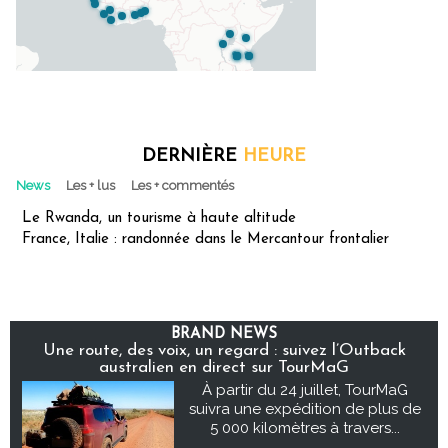
DERNIÈRE
HEURE
News
Les + lus
Les + commentés
Le Rwanda, un tourisme à haute altitude
France, Italie : randonnée dans le Mercantour frontalier
BRAND NEWS
Une route, des voix, un regard : suivez l’Outback
australien en direct sur TourMaG
À partir du 24 juillet, TourMaG
suivra une expédition de plus de
5 000 kilomètres à travers...