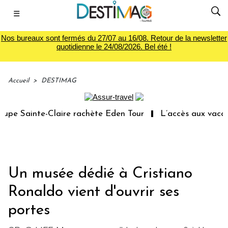
☰
Nos bureaux sont fermés du 27/07 au 16/08. Retour de la newsletter
quotidienne le 24/08/2026. Bel été !
Accueil
>
DESTIMAG
pe Sainte-Claire rachète Eden Tour
L’accès aux vacance
Un musée dédié à Cristiano
Ronaldo vient d'ouvrir ses
portes