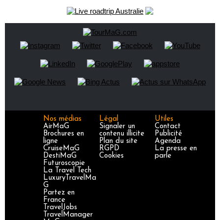
Nos médias
Légal
Utiles
AirMaG
Signaler un
Contact
Brochures en
contenu illicite
Publicité
ligne
Plan du site
Agenda
CruiseMaG
RGPD
La presse en
DestiMaG
Cookies
parle
Futuroscopie
La Travel Tech
LuxuryTravelMa
G
Partez en
France
TravelJobs
TravelManager