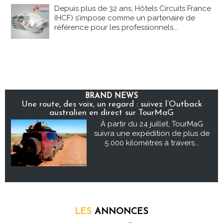
Depuis plus de 32 ans, Hôtels Circuits France
(HCF) s’impose comme un partenaire de
référence pour les professionnels...
BRAND NEWS
Une route, des voix, un regard : suivez l’Outback
australien en direct sur TourMaG
À partir du 24 juillet, TourMaG
suivra une expédition de plus de
5 000 kilomètres à travers...
LES
ANNONCES