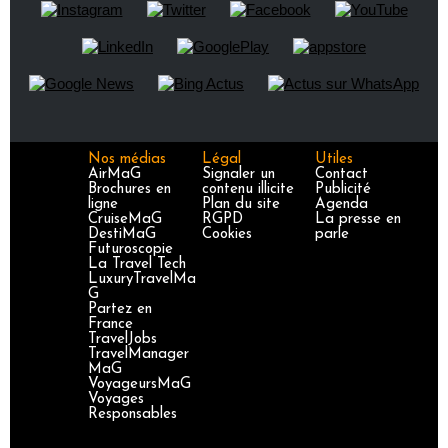
Nos médias
Légal
Utiles
AirMaG
Signaler un
Contact
Brochures en
contenu illicite
Publicité
ligne
Plan du site
Agenda
CruiseMaG
RGPD
La presse en
DestiMaG
Cookies
parle
Futuroscopie
La Travel Tech
LuxuryTravelMa
G
Partez en
France
TravelJobs
TravelManager
MaG
VoyageursMaG
Voyages
Responsables