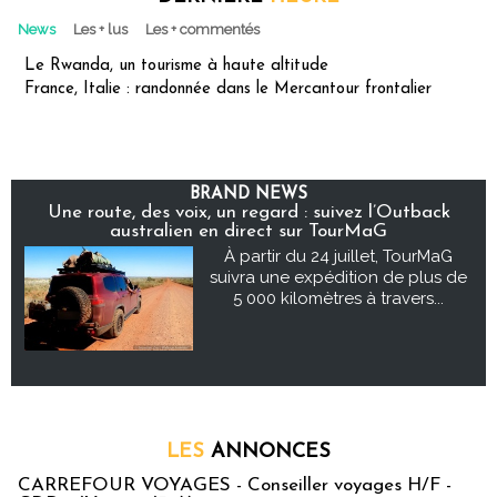
News
Les + lus
Les + commentés
Le Rwanda, un tourisme à haute altitude
France, Italie : randonnée dans le Mercantour frontalier
BRAND NEWS
Une route, des voix, un regard : suivez l’Outback
australien en direct sur TourMaG
À partir du 24 juillet, TourMaG
suivra une expédition de plus de
5 000 kilomètres à travers...
LES
ANNONCES
CARREFOUR VOYAGES - Conseiller voyages H/F -