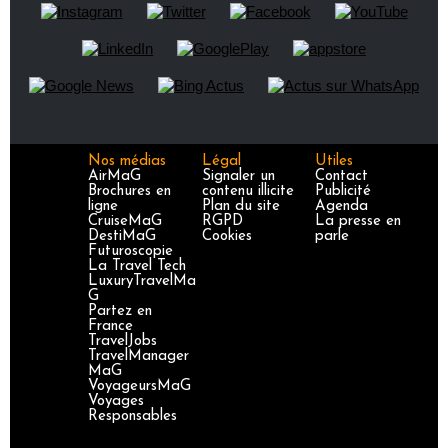
Nos médias
Légal
Utiles
AirMaG
Signaler un
Contact
Brochures en
contenu illicite
Publicité
ligne
Plan du site
Agenda
CruiseMaG
RGPD
La presse en
DestiMaG
Cookies
parle
Futuroscopie
La Travel Tech
LuxuryTravelMa
G
Partez en
France
TravelJobs
TravelManager
MaG
VoyageursMaG
Voyages
Responsables