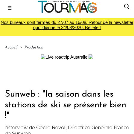
☰
Nos bureaux sont fermés du 27/07 au 16/08. Retour de la newsletter
quotidienne le 24/08/2026. Bel été !
Accueil
>
Production
Sunweb : "la saison dans les
stations de ski se présente bien
!"
l'interview de Cécile Revol, Directrice Générale France
de Sunweb