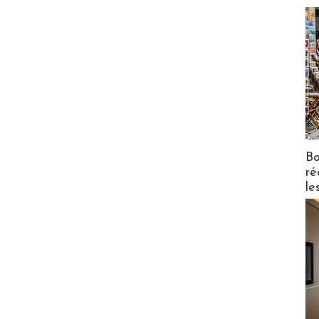
Bo
ré
le