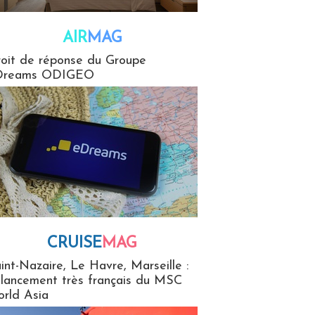
AIR
MAG
G
oit de réponse du Groupe
Dreams ODIGEO
CRUISE
MAG
MaG
int-Nazaire, Le Havre, Marseille :
 lancement très français du MSC
rld Asia