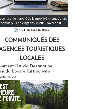
ésent sur le marché de la mobilité internationale
depuis plus de vingt ans, Assur-Travel s'est...
COMMUNIQUÉS DES
AGENCES TOURISTIQUES
LOCALES
qués des agences touristiques locales
mment l’IA de Destination
nada booste l’attractivité
uristique