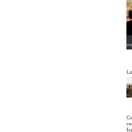
ex
Webinai
La
Publi-n
Co
ve
fr