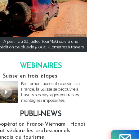
À partir du 24 juillet, TourMaG suivra une
pédition de plus de 5 000 kilomètres à travers...
WEBINAIRES
res
 Suisse en trois étapes
Facilement accessible depuis la
France, la Suisse se découvre à
travers ses paysages contrastés,
montagnes imposantes,...
PUBLI-NEWS
ews
opération France-Vietnam : Hanoï
ut séduire les professionnels
ançais du tourisme