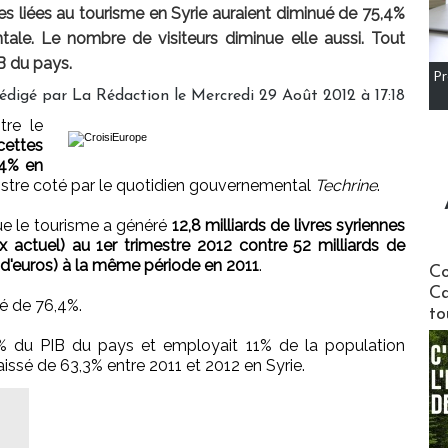
tes liées au tourisme en Syrie auraient diminué de 75,4%
ale. Le nombre de visiteurs diminue elle aussi. Tout
B du pays.
Pr
édigé par
La Rédaction
le Mercredi 29 Août 2012 à 17:18
re le
cettes
,4% en
nistre coté par le quotidien gouvernemental
Techrine
.
que le tourisme a généré
12,8 milliards de livres syriennes
x actuel) au 1er trimestre 2012 contre 52 milliards de
s d'euros) à la même période en 2011
.
Communi
Co
Ca
té de 76,4%.
to
2% du PIB du pays et employait 11% de la population
issé de 63,3% entre 2011 et 2012 en Syrie.