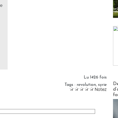
le
Lu 1426 fois
Actus V
De
Tags
:
revolution
,
syrie
Notez
d’
fo