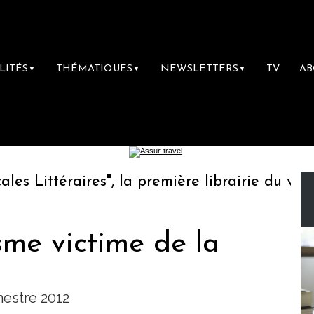
LITÉS
THÉMATIQUES
NEWSLETTERS
TV
A
▼
▼
▼
Littéraires", la première librairie du voyage
isme victime de la
mestre 2012