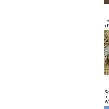
AirMa
Dr
e
Cruise
Sa
le
Wo