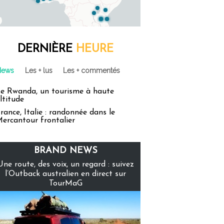
DERNIÈRE
HEURE
News
Les + lus
Les + commentés
e Rwanda, un tourisme à haute
ltitude
rance, Italie : randonnée dans le
ercantour frontalier
BRAND NEWS
Une route, des voix, un regard : suivez
l’Outback australien en direct sur
TourMaG