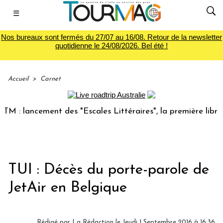
☰
Nos bureaux sont fermés du 27/07 au 16/08. Retour de la newsletter
quotidienne le 24/08/2026. Bel été !
Accueil
>
Carnet
 : lancement des "Escales Littéraires", la première librairi
TUI : Décès du porte-parole de
JetAir en Belgique
Rédigé par
La Rédaction
le Jeudi 1 Septembre 2016 à 16:36