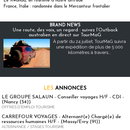
Le Rwanda, un tourisme à haute altitude
France, Italie : randonnée dans le Mercantour frontalier
BRAND NEWS
Une route, des voix, un regard : suivez l’Outback
australien en direct sur TourMaG
À partir du 24 juillet, TourMaG suivra
une expédition de plus de 5 000
kilomètres à travers...
LES
ANNONCES
LE GROUPE SALAUN - Conseiller voyages H/F - CDI -
(Nancy (54))
OFFRES D'EMPLOI TOURISME
CARREFOUR VOYAGES - Alternant(e) Chargé(e) de
ressources humaines H/F - (Massy/Evry (91))
ALTERNANCE / STAGES TOURISME