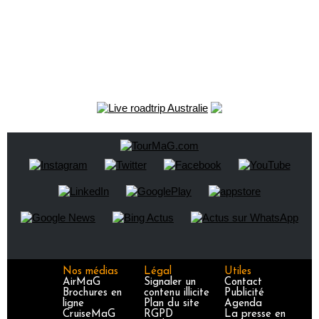
Nos médias
Légal
Utiles
AirMaG
Signaler un
Contact
Brochures en
contenu illicite
Publicité
ligne
Plan du site
Agenda
CruiseMaG
RGPD
La presse en