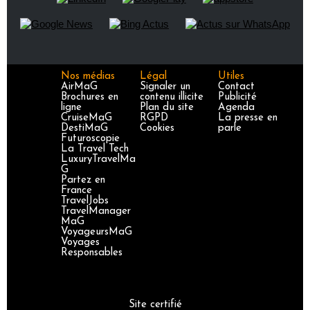
Nos médias
Légal
Utiles
AirMaG
Signaler un
Contact
Brochures en
contenu illicite
Publicité
ligne
Plan du site
Agenda
CruiseMaG
RGPD
La presse en
DestiMaG
Cookies
parle
Futuroscopie
La Travel Tech
LuxuryTravelMa
G
Partez en
France
TravelJobs
TravelManager
MaG
VoyageursMaG
Voyages
Responsables
Site certifié