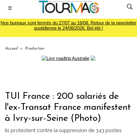
☰
Nos bureaux sont fermés du 27/07 au 16/08. Retour de la newsletter
quotidienne le 24/08/2026. Bel été !
Accueil
>
Production
TUI France : 200 salariés de
l'ex-Transat France manifestent
à Ivry-sur-Seine (Photo)
ils protestent contre la suppression de 343 postes