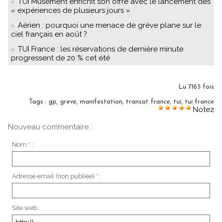
TUI Musement enrichit son offre avec le lancement des
« expériences de plusieurs jours »
Aérien : pourquoi une menace de grève plane sur le
ciel français en août ?
TUI France : les réservations de dernière minute
progressent de 20 % cet été
Lu 7165 fois
Tags
:
gp
,
greve
,
manifestation
,
transat france
,
tui
,
tui france
Notez
Nouveau commentaire :
Nom * :
Adresse email (non publiée) * :
Site web :