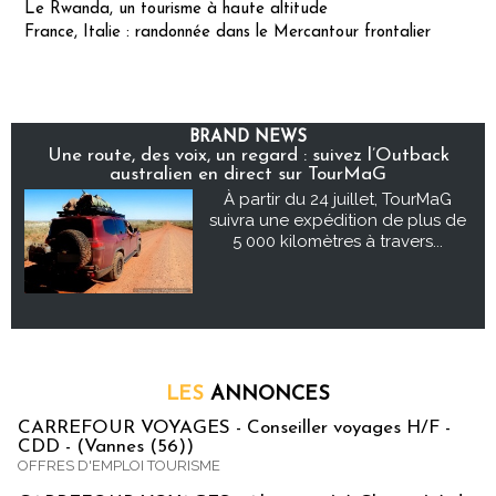
Le Rwanda, un tourisme à haute altitude
France, Italie : randonnée dans le Mercantour frontalier
BRAND NEWS
Une route, des voix, un regard : suivez l’Outback
australien en direct sur TourMaG
À partir du 24 juillet, TourMaG
suivra une expédition de plus de
5 000 kilomètres à travers...
LES
ANNONCES
CARREFOUR VOYAGES - Conseiller voyages H/F -
CDD - (Vannes (56))
OFFRES D'EMPLOI TOURISME