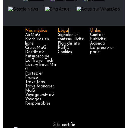
Nos médias
Légal
Utiles
AirMaG
Signaler un
Contact
Brochures en
contenu illicite
Publicité
ligne
Plan du site
Agenda
CruiseMaG
RGPD
La presse en
DestiMaG
Cookies
parle
Futuroscopie
La Travel Tech
LuxuryTravelMa
G
Partez en
France
TravelJobs
TravelManager
MaG
VoyageursMaG
Voyages
Responsables
Site certifié