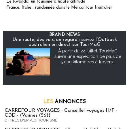
Le Rwanda, un tourisme à haute altitude
France, Italie : randonnée dans le Mercantour frontalier
BRAND NEWS
Une route, des voix, un regard : suivez l’Outback
australien en direct sur TourMaG
À partir du 24 juillet, TourMaG
suivra une expédition de plus de
5 000 kilomètres à travers...
LES
ANNONCES
CARREFOUR VOYAGES - Conseiller voyages H/F -
CDD - (Vannes (56))
OFFRES D'EMPLOI TOURISME