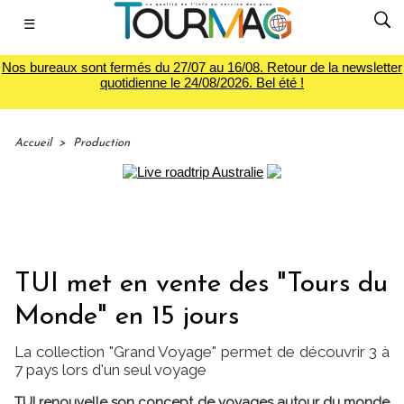
☰
Nos bureaux sont fermés du 27/07 au 16/08. Retour de la newsletter
quotidienne le 24/08/2026. Bel été !
Accueil
>
Production
TUI met en vente des "Tours du
Monde" en 15 jours
La collection "Grand Voyage" permet de découvrir 3 à
7 pays lors d'un seul voyage
TUI renouvelle son concept de voyages autour du monde