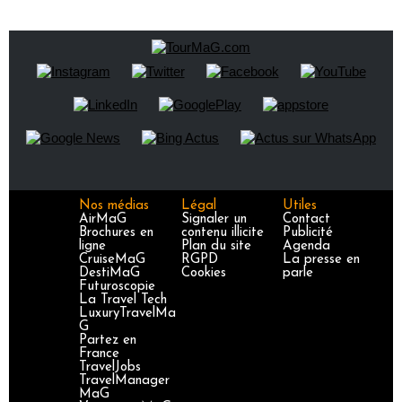
Nos médias
Légal
Utiles
AirMaG
Signaler un
Contact
Brochures en
contenu illicite
Publicité
ligne
Plan du site
Agenda
CruiseMaG
RGPD
La presse en
DestiMaG
Cookies
parle
Futuroscopie
La Travel Tech
LuxuryTravelMa
G
Partez en
France
TravelJobs
TravelManager
MaG