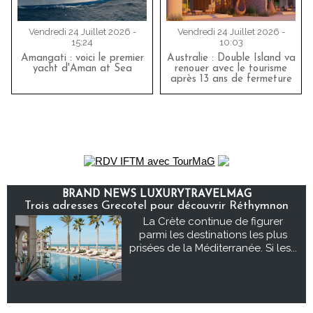
Vendredi 24 Juillet 2026 -
Vendredi 24 Juillet 2026 -
15:24
10:03
Amangati : voici le premier
Australie : Double Island va
yacht d'Aman at Sea
renouer avec le tourisme
après 13 ans de fermeture
BRAND NEWS LUXURYTRAVELMAG
Trois adresses Grecotel pour découvrir Réthymnon
La Crète continue de figurer
parmi les destinations les plus
prisées de la Méditerranée. Si les...