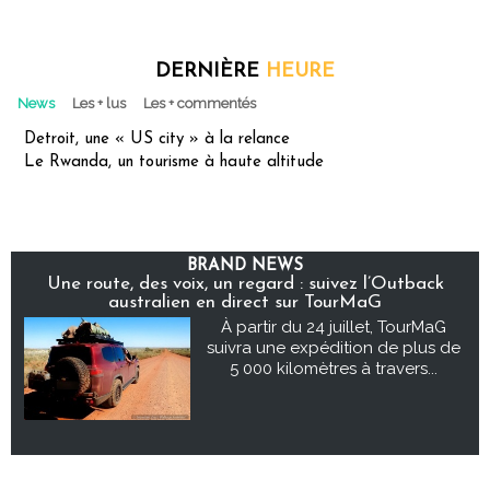
DERNIÈRE
HEURE
News
Les + lus
Les + commentés
Detroit, une « US city » à la relance
Le Rwanda, un tourisme à haute altitude
BRAND NEWS
Une route, des voix, un regard : suivez l’Outback
australien en direct sur TourMaG
À partir du 24 juillet, TourMaG
suivra une expédition de plus de
5 000 kilomètres à travers...