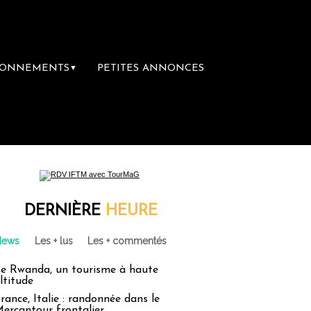
BONNEMENTS
PETITES ANNONCES
▼
DERNIÈRE
HEURE
News
Les + lus
Les + commentés
e Rwanda, un tourisme à haute
ltitude
rance, Italie : randonnée dans le
ercantour frontalier