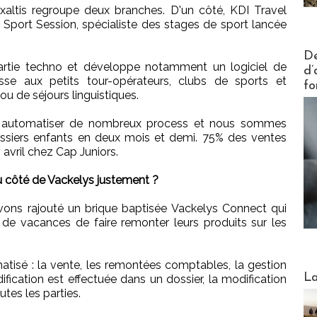
altis regroupe deux branches. D'un côté, KDI Travel
Sport Session, spécialiste des stages de sport lancée
Actus V
De
partie techno et développe notamment un logiciel de
d’
sse aux petits tour-opérateurs, clubs de sports et
fo
u de séjours linguistiques.
s automatiser de nombreux process et nous sommes
ssiers enfants en deux mois et demi. 75% des ventes
n avril chez Cap Juniors.
u côté de Vackelys justement ?
ons rajouté un brique baptisée Vackelys Connect qui
de vacances de faire remonter leurs produits sur les
atisé : la vente, les remontées comptables, la gestion
Webinai
La
ification est effectuée dans un dossier, la modification
tes les parties.