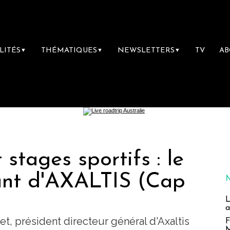
LITÉS
THÉMATIQUES
NEWSLETTERS
TV
A
▼
▼
▼
 stages sportifs : le
ant d'AXALTIS (Cap
L
a
et, président directeur général d'Axaltis
F
M