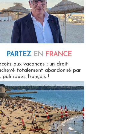
PARTEZ
EN
FRANCE
 en France
accès aux vacances : un droit
achevé totalement abandonné par
s politiques français !