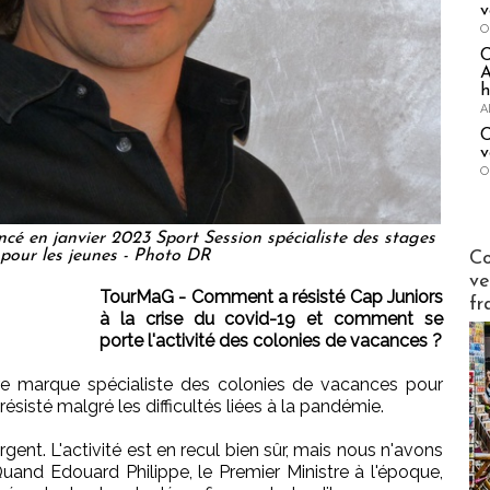
v
O
A
h
A
C
v
O
ncé en janvier 2023 Sport Session spécialiste des stages
Publi-n
 pour les jeunes - Photo DR
Co
ve
TourMaG - Comment a résisté Cap Juniors
fr
à la crise du covid-19 et comment se
porte l'activité des colonies de vacances ?
e marque spécialiste des colonies de vacances pour
ésisté malgré les difficultés liées à la pandémie.
ent. L'activité est en recul bien sûr, mais nous n'avons
Quand Edouard Philippe, le Premier Ministre à l'époque,