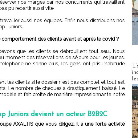
éserver nos marges car nos concurrents qui travaillent
s pu repartir aussi vite.
travailler aussi nos équipes. Enfin nous distribuons nos
ap Juniors.
 comportement des clients avant et après le covid ?
vons que les clients se débrouillent tout seul. Nous
r au moment des réservations de séjours pour les jeunes.
 téléphone ne sonne plus, les gens ont pris l'habitude
Partez
L’
in
le
t les clients si le dossier n'est pas complet et tout est
ents. Le nombre de chèques a drastiquement baissé. Le
odèle et fait croite de manière impressionnante notre
ap Juniors devient un acteur B2B2C
upe AXALTIS que vous dirigez, il a une forte activité