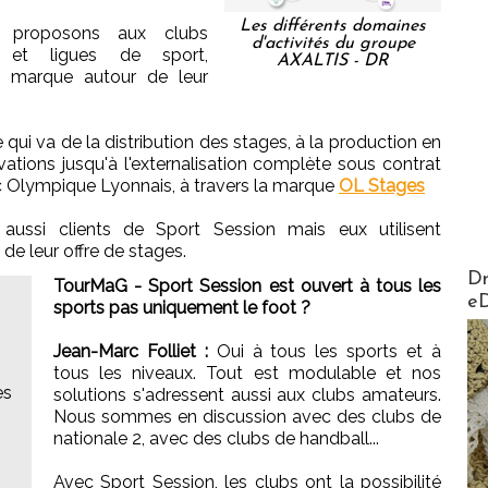
Les différents domaines
s proposons aux clubs
d'activités du groupe
s et ligues de sport,
AXALTIS - DR
de marque autour de leur
 qui va de la distribution des stages, à la production en
ations jusqu'à l'externalisation complète sous contrat
 Olympique Lyonnais, à travers la marque
OL Stages
ussi clients de Sport Session mais eux utilisent
de leur offre de stages.
AirMa
Dr
TourMaG - Sport Session est ouvert à tous les
e
sports pas uniquement le foot ?
Jean-Marc Folliet :
Oui à tous les sports et à
tous les niveaux. Tout est modulable et nos
es
solutions s'adressent aussi aux clubs amateurs.
Nous sommes en discussion avec des clubs de
nationale 2, avec des clubs de handball...
Avec Sport Session, les clubs ont la possibilité
a