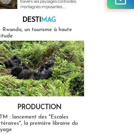
travers ses paysages contrastés,
montagnes imposantes,...
DESTI
MAG
MAG
 Rwanda, un tourisme à haute
titude
PRODUCTION
ion
TM : lancement des "Escales
ttéraires", la première librairie du
oyage