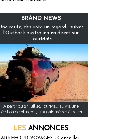
BRAND NEWS
Une route, des voix, un regard : suivez
l’Outback australien en direct sur
TourMaG
À partir du 24 juillet, TourMaG suivra une
pédition de plus de 5 000 kilomètres à travers...
LES
ANNONCES
ARREFOUR VOYAGES - Conseiller