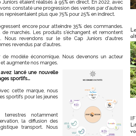
 Juniors étaient réalisés à 95% en direct. En 2022, avec
avons constaté une progression des ventes par d'autres
es représentaient plus que 75% pour 25% en indirect.
progressent encore pour atteindre 35% des commandes.
DESTI
Le
 de marchés. Les produits s'échangent et remontent
al
s. Nous revendons sur le site Cap Juniors d'autres
mmes revendus par d'autres.
r de modèle économique. Nous devenons un acteur
ue et augmente nos marges.
 avez lancé une nouvelle
es sportifs...
Avec cette marque, nous
es sportifs pour les jeunes
s terrestres notamment
Product
IF
rvation, la diffusion des
Li
ogistique transport. Nous
v