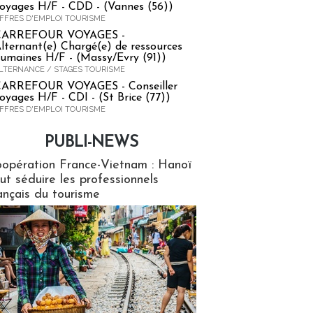
oyages H/F - CDD - (Vannes (56))
FFRES D'EMPLOI TOURISME
CARREFOUR VOYAGES -
lternant(e) Chargé(e) de ressources
umaines H/F - (Massy/Evry (91))
LTERNANCE / STAGES TOURISME
ARREFOUR VOYAGES - Conseiller
oyages H/F - CDI - (St Brice (77))
FFRES D'EMPLOI TOURISME
PUBLI-NEWS
ews
opération France-Vietnam : Hanoï
ut séduire les professionnels
ançais du tourisme