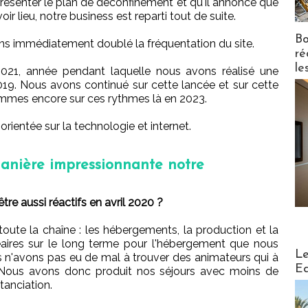
 présenter le plan de déconfinement et qu'il annonce que
r lieu, notre business est reparti tout de suite.
Bo
vons immédiatement doublé la fréquentation du site.
ré
le
2021, année pendant laquelle nous avons réalisé une
19. Nous avons continué sur cette lancée et sur cette
mes encore sur ces rythmes là en 2023.
e orientée sur la technologie et internet.
 manière impressionnante notre
 aussi réactifs en avril 2020 ?
oute la chaîne : les hébergements, la production et la
néaires sur le long terme pour l'hébergement que nous
Distribu
Le
 n'avons pas eu de mal à trouver des animateurs qui à
Ed
. Nous avons donc produit nos séjours avec moins de
stanciation.