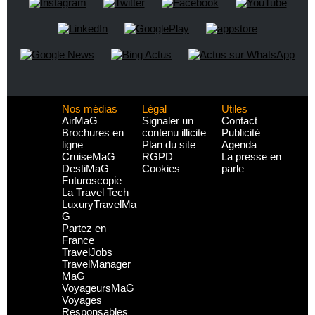
Nos médias
Légal
Utiles
AirMaG
Signaler un
Contact
Brochures en
contenu illicite
Publicité
ligne
Plan du site
Agenda
CruiseMaG
RGPD
La presse en
DestiMaG
Cookies
parle
Futuroscopie
La Travel Tech
LuxuryTravelMa
G
Partez en
France
TravelJobs
TravelManager
MaG
VoyageursMaG
Voyages
Responsables