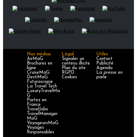
Nos médias
Légal
Utiles
AirMaG
Signaler un
Contact
Brochures en
contenu illicite
Publicité
ligne
Plan du site
Agenda
CruiseMaG
RGPD
La presse en
DestiMaG
Cookies
parle
Futuroscopie
La Travel Tech
LuxuryTravelMa
G
Partez en
France
TravelJobs
TravelManager
MaG
VoyageursMaG
Voyages
Responsables