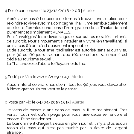
4.
Posté par
Lonewolf
le 23/12/2018 12:06
|
Alerter
Après avoir passé beaucoup de temps à trouver une solution pour
rejoindre et vivre avec ma compagne Thai, il me semble clairement
que les différentes conditions d'immigration de la Thailande sont
purement et simplement VENALES.
Sont "privilégiés" les individus agés et surtout les retraités, fortunés
de surcroit. Pour simplement s'installer et y vivre (en travaillant), si
on n'a pas 60 ans c'est quasiment impossible.
Et de surcroit, le tourisme "ordinaire" est autorisé sans aucun visa,
pour 30 ou 60 jours, sachant que 10% de celui-ci (au moins) est
dédié au tourisme sexuel...
La Thailande est d'abord le Royaume du fric.
5.
Posté par
Vila
le 21/01/2019 11:43
|
Alerter
Aucun intèret ce visa, cher, et en + tous les 90 jous vous devez aller
à l'immigration. Ils peuvent se le garder .
6.
Posté par
Pic
le 04/04/2019 15:15
|
Alerter
Je viens de passer 2 ans dans ce pays. A fuire maintenant. Tres
venal. Tout n'est qu'un piege pour vous faire depenser, encore et
encore. Et ne rien donner.
Le blanchiment d'argent s'etale en plein jour et il n'y a plus aucun
recoin du pays qui n'est pas touché par la fievre de l'argent
etranger.