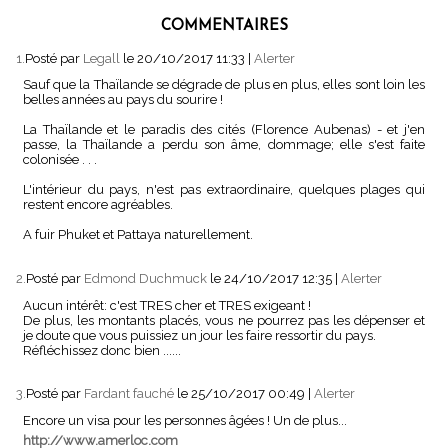
COMMENTAIRES
1.
Posté par
Legall
le 20/10/2017 11:33
|
Alerter
Sauf que la Thaïlande se dégrade de plus en plus, elles sont loin les
belles années au pays du sourire !
La Thaïlande et le paradis des cités (Florence Aubenas) - et j'en
passe, la Thaïlande a perdu son âme, dommage; elle s'est faite
colonisée . . .
L'intérieur du pays, n'est pas extraordinaire, quelques plages qui
restent encore agréables.
A fuir Phuket et Pattaya naturellement.
2.
Posté par
Edmond Duchmuck
le 24/10/2017 12:35
|
Alerter
Aucun intérêt: c'est TRES cher et TRES exigeant !
De plus, les montants placés, vous ne pourrez pas les dépenser et
je doute que vous puissiez un jour les faire ressortir du pays.
Réfléchissez donc bien ......
3.
Posté par
Fardant fauché
le 25/10/2017 00:49
|
Alerter
Encore un visa pour les personnes âgées ! Un de plus...
http://www.amerloc.com