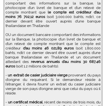
comportant des informations sur la banque, la
photocopie d’un livret de banque et d’un relevé de
compte montrant que
le compte est créditeur d’au
moins 76 702,12 euros
(soit 3.000.000 bahts, ndlr), ce
dernier devant être ouvert auprès d’une banque
thaïlandaise en Thaïlande
OU un document bancaire comportant des informations
sur la Banque, la photocopie d’un livret de banque et
d’un relevé de compte montrant que le compte est
créditeur
d’au moins 46 021,89 euros
(soit 1.800.000
bahts, ndlr) ce dernier devant être ouvert auprès d’une
banque thaïlandaise en Thaïlande et un document
attestant des
revenus annuels d’au moins 30 687,46
euros
(soit 1.2 millions de bahts).
-
un extrait de casier judiciaire vierge
provenant du pays
d’origine du requérant. Si le demandeur réside à
l’étranger, il devra fournir un extrait du casier judiciaire
vierge de son pays d’origine ainsi que celui du pays où il
réside.
-
un certificat médical
, récent de moins de trois mois, du