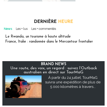
DERNIÈRE
HEURE
News
Les + lus
Les + commentés
Le Rwanda, un tourisme à haute altitude
France, Italie : randonnée dans le Mercantour frontalier
BRAND NEWS
Une route, des voix, un regard : suivez l’Outback
australien en direct sur TourMaG
À partir du 24 juillet, TourMaG
suivra une expédition de plus de
5 000 kilomètres à travers...