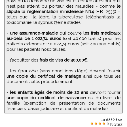
pays où la demande de visa est effectuée attestant qu’il
n’est pas atteint ou porteur des maladies - comme
le
stipule la réglementation ministérielle N°14
(E.B. 2535) –
telles que : la lèpre, la tuberculose, l’éléphantiasis, la
toxicomanie, la syphilis (3ème stade).
-
une assurance-maladie
qui couvre
les frais médicaux
au-delà de 1 022,74 euros
(soit 40.000 bahts) pour les
patients externes et 10 022,74 euros (soit 400.000 bahts)
pour les patients hospitalisés.
- s’acquitter des
frais de visa de 300,00€
.
- les époux/se (sans conditions d’âge) devront fournir
une copie du certificat de mariage
ainsi que tous les
documents cités précédemment.
-
les enfants âgés de moins de 20 ans
devront fournir
une copie du certificat de naissance
ou du livret de
famille (exemption de présentation de documents
financiers, casier judiciaire et certificat de maladie).
Lu 6839 fois
Notez