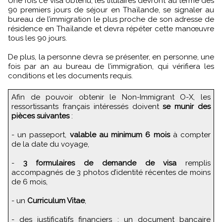
Une fois ce visa obtenu, les titulaires devront au terme des
90 premiers jours de séjour en Thaïlande, se signaler au
bureau de l’immigration le plus proche de son adresse de
résidence en Thaïlande et devra répéter cette manœuvre
tous les 90 jours.
De plus, la personne devra se présenter, en personne, une
fois par an au bureau de l’immigration, qui vérifiera les
conditions et les documents requis.
Afin de pouvoir obtenir le Non-Immigrant O-X, les
ressortissants français intéressés doivent
se munir des
pièces suivantes
:
- un passeport,
valable au minimum 6 mois
à compter
de la date du voyage,
-
3 formulaires de demande de visa
remplis
accompagnés de 3 photos d’identité récentes de moins
de 6 mois,
- un
Curriculum Vitae
,
- des justificatifs financiers : un document bancaire