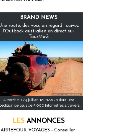
BRAND NEWS
Une route, des voix, un regard : suivez
l’Outback australien en direct sur
TourMaG
À partir du 24 juillet, TourMaG suivra une
pédition de plus de 5 000 kilomètres à travers...
LES
ANNONCES
ARREFOUR VOYAGES - Conseiller