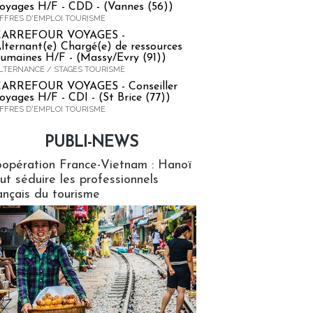
oyages H/F - CDD - (Vannes (56))
FFRES D'EMPLOI TOURISME
CARREFOUR VOYAGES -
lternant(e) Chargé(e) de ressources
umaines H/F - (Massy/Evry (91))
LTERNANCE / STAGES TOURISME
ARREFOUR VOYAGES - Conseiller
oyages H/F - CDI - (St Brice (77))
FFRES D'EMPLOI TOURISME
PUBLI-NEWS
ews
opération France-Vietnam : Hanoï
ut séduire les professionnels
ançais du tourisme