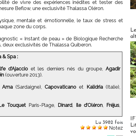
ilité de vivre des expériences inédites et tester des
mesure Beflow, une exclusivité Thalassa Oléron.
ysique, mentale et émotionnelle, le taux de stress et
chaque zone du corps.
DESTI
Le
al
 diagnostic « Instant de peau » de Biologique Recherche
G, deux exclusivités de Thalassa Quiberon.
 & Spa :
lfe d’Ajaccio
et les derniers nés du groupe,
Agadir
in
(ouverture 2013).
i Ama
(Sardaigne),
Capovaticano
et
Kalidria
(Italie),
Le Touquet
Paris-Plage,
Dinard
,
Ile d’Oléron
,
Fréjus
,
Product
IF
Lu 3982 fois
Li
Notez
v