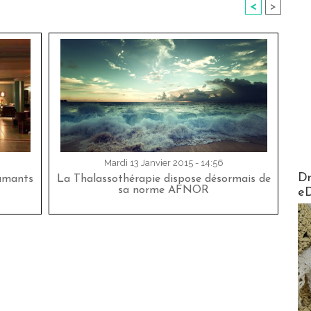
<
>
Mardi 13 Janvier 2015 - 14:56
AirMa
Dr
lamants
La Thalassothérapie dispose désormais de
sa norme AFNOR
e