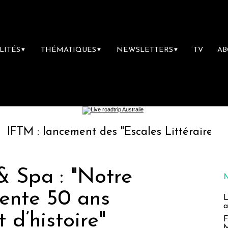
LITÉS
THÉMATIQUES
NEWSLETTERS
TV
A
▼
▼
▼
lancement des "Escales Littéraires", la premiè
& Spa : "Notre
ente 50 ans
L
a
 d’histoire"
F
M