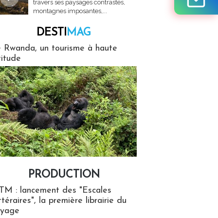
travers ses paysages contrastés,
montagnes imposantes,...
DESTI
MAG
MAG
 Rwanda, un tourisme à haute
titude
PRODUCTION
ion
TM : lancement des "Escales
ttéraires", la première librairie du
oyage