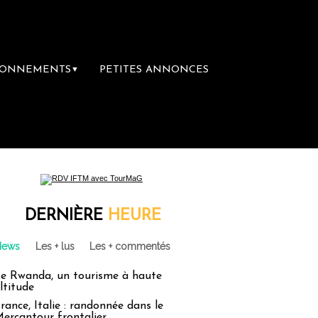
BONNEMENTS
PETITES ANNONCES
▼
re librairie du voyage
Le groupe Sainte-C
DERNIÈRE
HEURE
News
Les + lus
Les + commentés
e Rwanda, un tourisme à haute
ltitude
rance, Italie : randonnée dans le
ercantour frontalier