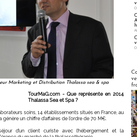
v
O
A
h
A
C
v
O
Publi-n
Co
ve
eur Marketing et Distribution Thalassa sea & spa
fr
TourMaG.com - Que représente en 2014
Thalassa Sea et Spa ?
borateurs soins, 14 établissements situés en France, au
 génère un chiffre d’affaires de l’ordre de 70 M€.
séjour d’un client curiste avec l’hébergement et la
éférence du marché de la thalassothérapie.