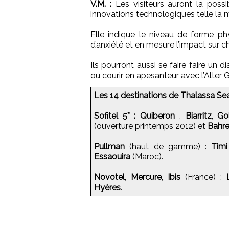
V.M. :
Les visiteurs auront la possib
innovations technologiques telle la 
Elle indique le niveau de forme ph
d’anxiété et en mesure l’impact sur 
Ils pourront aussi se faire faire un
ou courir en apesanteur avec l’Alter 
Les 14 destinations de Thalassa Sea
Sofitel 5* :
Quiberon
,
Biarritz
,
Go
(ouverture printemps 2012) et
Bahre
Pullman
(haut de gamme) :
Tim
Essaouira
(Maroc).
Novotel, Mercure, Ibis
(France) :
Hyères
.