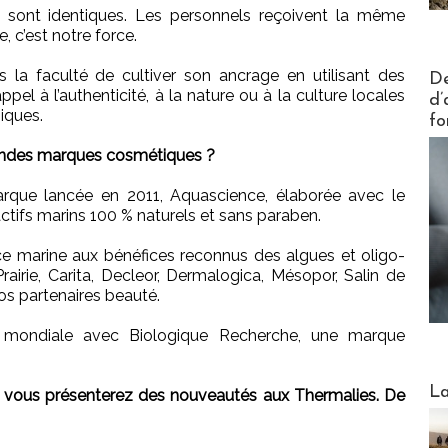
s sont identiques. Les personnels reçoivent la même
, c’est notre force.
Actus V
s la faculté de cultiver son ancrage en utilisant des
De
pel à l’authenticité, à la nature ou à la culture locales
d’
iques.
fo
andes marques cosmétiques ?
que lancée en 2011, Aquascience, élaborée avec le
’actifs marins 100 % naturels et sans paraben.
urce marine aux bénéfices reconnus des algues et oligo-
rairie, Carita, Decleor, Dermalogica, Mésopor, Salin de
nos partenaires beauté.
é mondiale avec Biologique Recherche, une marque
Webinai
La
vous présenterez des nouveautés aux Thermalies. De