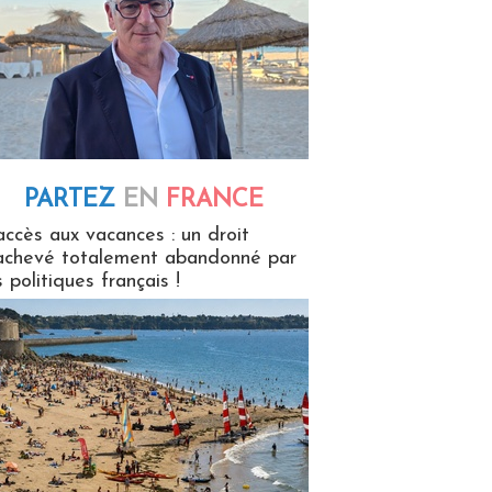
PARTEZ
EN
FRANCE
 en France
accès aux vacances : un droit
achevé totalement abandonné par
s politiques français !