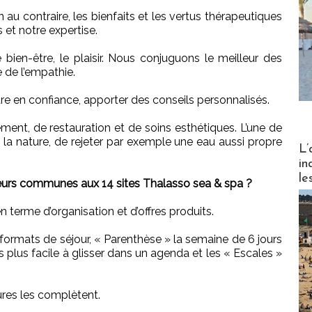
 au contraire, les bienfaits et les vertus thérapeutiques
s et notre expertise.
bien-être, le plaisir. Nous conjuguons le meilleur des
 de l’empathie.
ettre en confiance, apporter des conseils personnalisés.
ement, de restauration et de soins esthétiques. L’une de
e la nature, de rejeter par exemple une eau aussi propre
Partez
L’
in
le
eurs communes aux 14 sites Thalasso sea & spa ?
terme d’organisation et d’offres produits.
ormats de séjour, « Parenthèse » la semaine de 6 jours
 plus facile à glisser dans un agenda et les « Escales »
res les complètent.