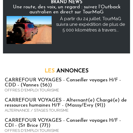
BRAND NEWS
Une route, des voix, un regard : suivez l’Outback
australien en direct sur TourMaG
À partir du 24 juillet, TourMaG
suivra une expédition de plus de
5 000 kilomètres à travers...
LES
ANNONCES
CARREFOUR VOYAGES - Conseiller voyages H/F -
CDD - (Vannes (56))
OFFRES D'EMPLOI TOURISME
CARREFOUR VOYAGES - Alternant(e) Chargé(e) de
ressources humaines H/F - (Massy/Evry (91))
ALTERNANCE / STAGES TOURISME
CARREFOUR VOYAGES - Conseiller voyages H/F -
CDI - (St Brice (77))
OFFRES D'EMPLOI TOURISME