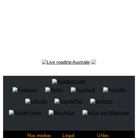
Nos médias
Légal
Utiles