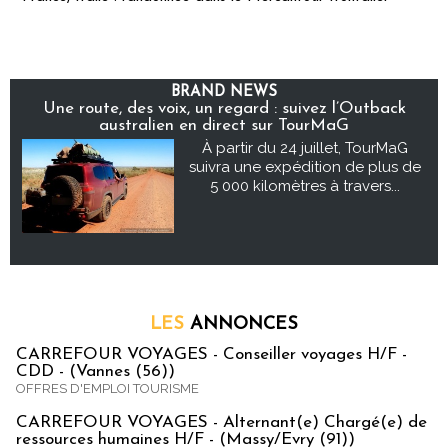
BRAND NEWS
Une route, des voix, un regard : suivez l’Outback
australien en direct sur TourMaG
À partir du 24 juillet, TourMaG
suivra une expédition de plus de
5 000 kilomètres à travers...
LES
ANNONCES
CARREFOUR VOYAGES - Conseiller voyages H/F -
CDD - (Vannes (56))
OFFRES D'EMPLOI TOURISME
CARREFOUR VOYAGES - Alternant(e) Chargé(e) de
ressources humaines H/F - (Massy/Evry (91))