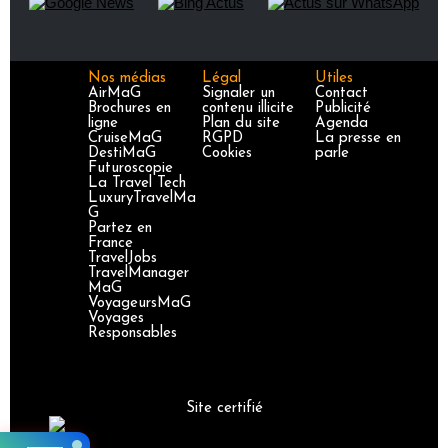
Nos médias
Légal
Utiles
AirMaG
Signaler un
Contact
Brochures en
contenu illicite
Publicité
ligne
Plan du site
Agenda
CruiseMaG
RGPD
La presse en
DestiMaG
Cookies
parle
Futuroscopie
La Travel Tech
LuxuryTravelMa
G
Partez en
France
TravelJobs
TravelManager
MaG
VoyageursMaG
Voyages
Responsables
Site certifié