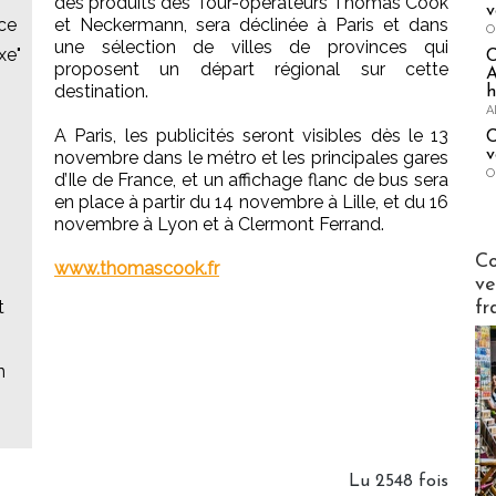
des produits des Tour-opérateurs Thomas Cook
v
nce
et Neckermann, sera déclinée à Paris et dans
O
une sélection de villes de provinces qui
xe"
proposent un départ régional sur cette
A
destination.
h
A
A Paris, les publicités seront visibles dès le 13
C
v
novembre dans le métro et les principales gares
O
d’Ile de France, et un affichage flanc de bus sera
en place à partir du 14 novembre à Lille, et du 16
novembre à Lyon et à Clermont Ferrand.
Publi-n
Co
www.thomascook.fr
ve
t
fr
n
Lu 2548 fois