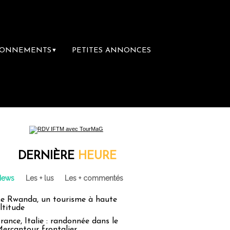
BONNEMENTS
PETITES ANNONCES
▼
DERNIÈRE
HEURE
News
Les + lus
Les + commentés
e Rwanda, un tourisme à haute
ltitude
rance, Italie : randonnée dans le
ercantour frontalier