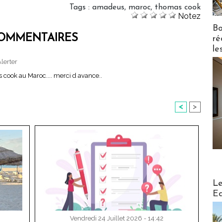
Tags
:
amadeus
,
maroc
,
thomas cook
Notez
Bo
OMMENTAIRES
ré
le
lerter
s cook au Maroc.... merci d avance..
<
>
Distribu
Le
Ed
Vendredi 24 Juillet 2026 - 14:42