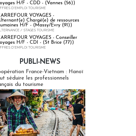
oyages H/F - CDD - (Vannes (56))
FFRES D'EMPLOI TOURISME
CARREFOUR VOYAGES -
lternant(e) Chargé(e) de ressources
umaines H/F - (Massy/Evry (91))
LTERNANCE / STAGES TOURISME
ARREFOUR VOYAGES - Conseiller
oyages H/F - CDI - (St Brice (77))
FFRES D'EMPLOI TOURISME
PUBLI-NEWS
ews
opération France-Vietnam : Hanoï
ut séduire les professionnels
ançais du tourisme