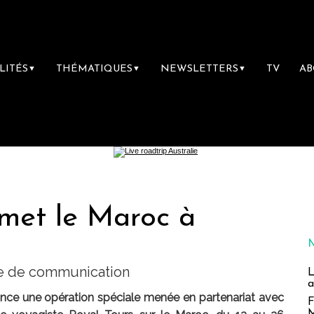
LITÉS
THÉMATIQUES
NEWSLETTERS
TV
A
▼
▼
▼
met le Maroc à
ne de communication
L
a
ce une opération spéciale menée en partenariat avec
F
M