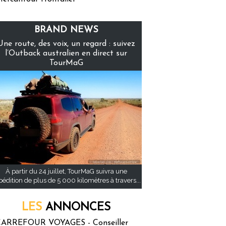
BRAND NEWS
Une route, des voix, un regard : suivez
l’Outback australien en direct sur
TourMaG
À partir du 24 juillet, TourMaG suivra une
pédition de plus de 5 000 kilomètres à travers...
LES
ANNONCES
ARREFOUR VOYAGES - Conseiller