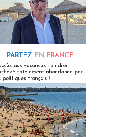
PARTEZ
EN
FRANCE
 en France
accès aux vacances : un droit
achevé totalement abandonné par
s politiques français !