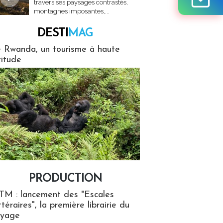
travers ses paysages contrastés,
montagnes imposantes,...
DESTI
MAG
MAG
 Rwanda, un tourisme à haute
titude
PRODUCTION
ion
TM : lancement des "Escales
ttéraires", la première librairie du
oyage