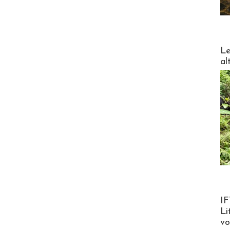
DESTI
Le
al
Product
IF
Li
v