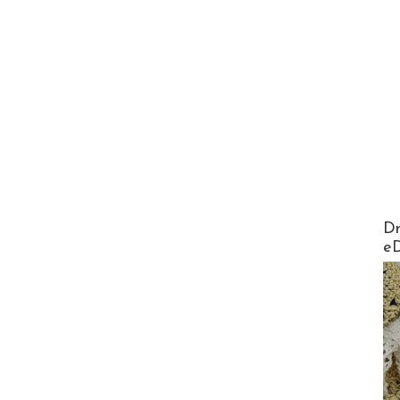
AirMa
Dr
e