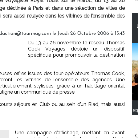
le voyagiste Royal Tours sur le Maroc, du 13 au 26
 déclinée à Paris et dans une sélection de villes de
i sera aussi relayée dans les vitrines de l’ensemble des
edaction@tourmag.com le Jeudi 26 Octobre 2006 à 15:43
Du 13 au 26 novembre, le réseau Thomas
Cook Voyages déploie un dispositif
spécifique pour promouvoir la destination
euses offres issues des tour-opérateurs Thomas Cook,
reront les vitrines de l’ensemble des agences. Une
rticulièrement stylisées, grâce à un habillage oriental
 souligne un communiqué de presse
ourts séjours en Club ou au sein d’un Riad, mais aussi
ex
Une campagne d’affichage, mettant en avant
C