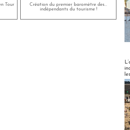
en Tour
Création du premier baromètre des…
indépendants du tourisme !
Partez
L’
in
le