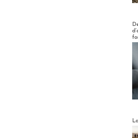
Actus V
De
d’
fo
Webinai
La