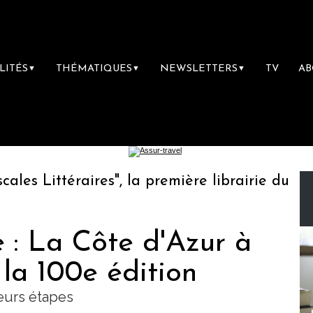
LITÉS
THÉMATIQUES
NEWSLETTERS
TV
A
▼
▼
▼
s Littéraires", la première librairie du voya
 : La Côte d'Azur à
 la 100e édition
ieurs étapes