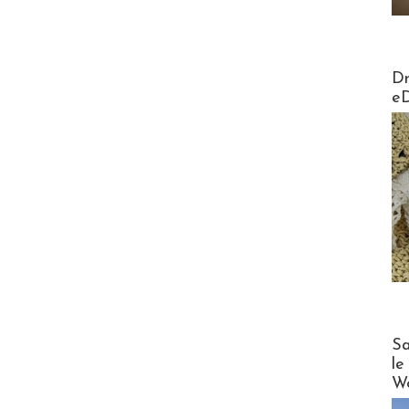
AirMa
Dr
e
Cruise
Sa
le
Wo