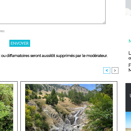
res
L
x ou diffamatoires seront aussitôt supprimés par le modérateur.
a
F
M
<
>