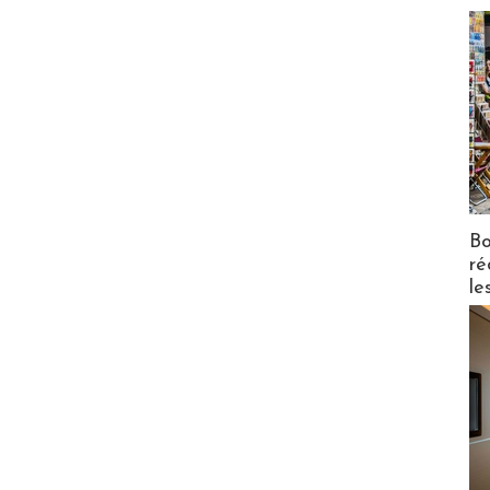
Bo
ré
le