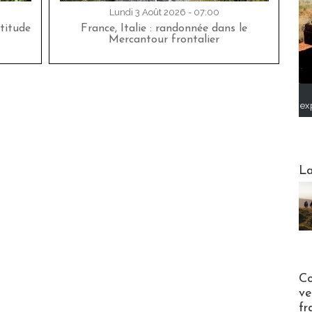
Lundi 3 Août 2026 - 07:00
titude
France, Italie : randonnée dans le
Mercantour frontalier
ex
Webinai
La
Publi-n
Co
ve
fr