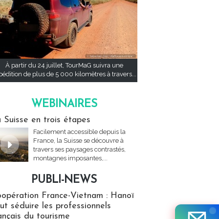
À partir du 24 juillet, TourMaG suivra une
pédition de plus de 5 000 kilomètres à travers...
WEBINAIRES
res
 Suisse en trois étapes
Facilement accessible depuis la
France, la Suisse se découvre à
travers ses paysages contrastés,
montagnes imposantes,...
PUBLI-NEWS
ews
opération France-Vietnam : Hanoï
ut séduire les professionnels
ançais du tourisme