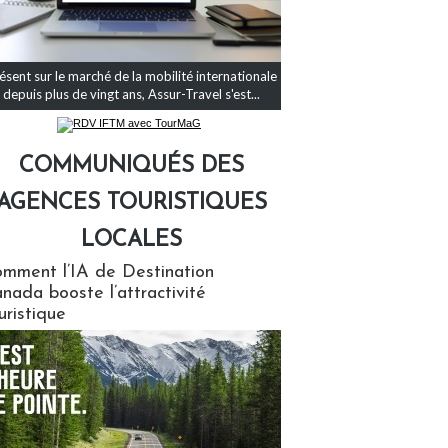
ésent sur le marché de la mobilité internationale
depuis plus de vingt ans, Assur-Travel s'est...
COMMUNIQUÉS DES
AGENCES TOURISTIQUES
LOCALES
qués des agences touristiques locales
mment l’IA de Destination
nada booste l’attractivité
uristique