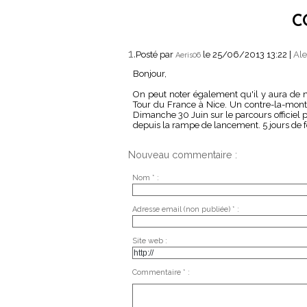
C
1.
Posté par
le 25/06/2013 13:22
|
Ale
Aeris06
Bonjour,
On peut noter également qu'il y aura de 
Tour du France à Nice. Un contre-la-montr
Dimanche 30 Juin sur le parcours officiel
depuis la rampe de lancement. 5 jours de f
Nouveau commentaire :
Nom * :
Adresse email (non publiée) * :
Site web :
Commentaire * :