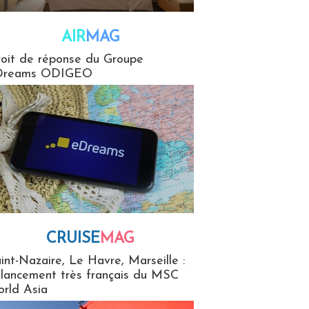
AIR
MAG
G
oit de réponse du Groupe
Dreams ODIGEO
CRUISE
MAG
MaG
int-Nazaire, Le Havre, Marseille :
 lancement très français du MSC
rld Asia