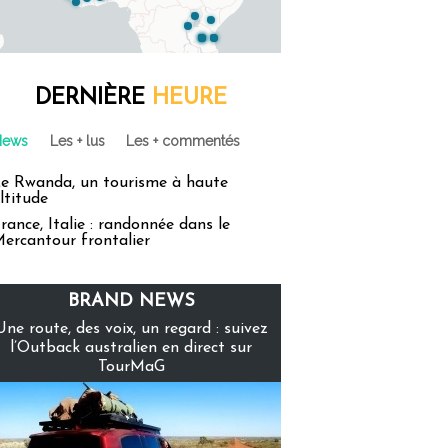
DERNIÈRE
HEURE
News
Les + lus
Les + commentés
e Rwanda, un tourisme à haute
ltitude
rance, Italie : randonnée dans le
ercantour frontalier
BRAND NEWS
Une route, des voix, un regard : suivez
l’Outback australien en direct sur
TourMaG