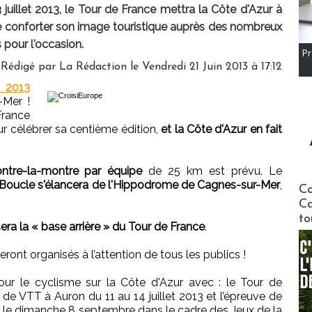
juillet 2013, le Tour de France mettra la Côte d'Azur à
de conforter son image touristique auprès des nombreux
 pour l'occasion.
Pr
Rédigé par
La Rédaction
le Vendredi 21 Juin 2013 à 17:12
 2013
-Mer !
France
r célébrer sa centième édition,
et la Côte d'Azur en fait
ontre-la-montre par équipe
de 25 km est prévu. Le
 Boucle s'élancera de l'Hippodrome de Cagnes-sur-Mer
,
Communi
Co
Ca
to
era la « base arrière » du Tour de France
.
ont organisés à l’attention de tous les publics !
our le cyclisme sur la Côte d'Azur avec : le Tour de
e VTT à Auron du 11 au 14 juillet 2013 et l’épreuve de
 le dimanche 8 septembre dans le cadre des Jeux de la