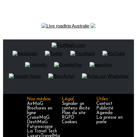
Nos médias
Légal
Utiles
AirMaG
Signaler un
Contact
Brochures en
contenu illicite
Publicité
ligne
Plan du site
Agenda
CruiseMaG
RGPD
La presse en
DestiMaG
Cookies
parle
Futuroscopie
La Travel Tech
LuxuryTravelMa