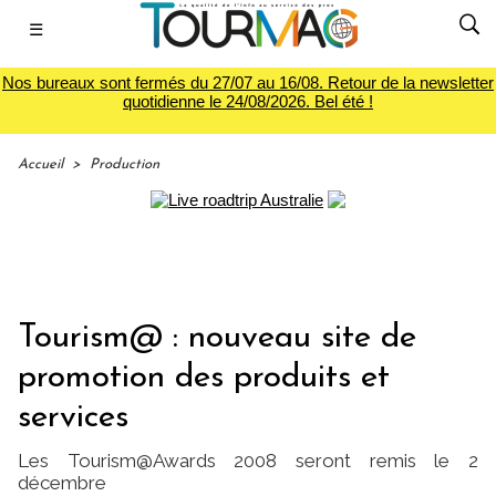
☰
Nos bureaux sont fermés du 27/07 au 16/08. Retour de la newsletter
quotidienne le 24/08/2026. Bel été !
Accueil
>
Production
Tourism@ : nouveau site de
promotion des produits et
services
Les Tourism@Awards 2008 seront remis le 2
décembre