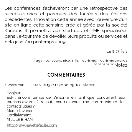
Les conférences s’achèveront par une rétrospective des
success-stories et parcours des lauréats des éditions
précédentes. Innovation cette année avec l’ouverture d’un
site en ligne cette semaine créé et gérée par la société
Karobas. Il permettra aux start-ups et PME spécialisées
dans l'e-tourisme de dévoiler leurs produits ou services et
cela jusqu’au printemps 2009.
Lu 2137 fois
Tags
:
concours
,
nice
,
site
,
tourisma
,
tourismaawards
Notez
COMMENTAIRES
1.
Posté par
LE BIHAN
le 13/11/2008 09:10
|
Alerter
Bonjour,
Est-il encore temps de s'inscrire en tant que concurrent aux
tourismeaward ? si oui, pourriez-vous me communiquer les
contacts utiles ?
Merci d'avance.
Cordialement
M JL LE BIHAN
http://ww.navettefacile.com