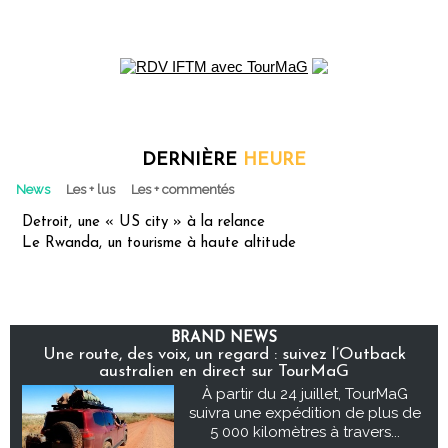
DERNIÈRE
HEURE
News
Les + lus
Les + commentés
Detroit, une « US city » à la relance
Le Rwanda, un tourisme à haute altitude
BRAND NEWS
Une route, des voix, un regard : suivez l’Outback
australien en direct sur TourMaG
À partir du 24 juillet, TourMaG
suivra une expédition de plus de
5 000 kilomètres à travers...