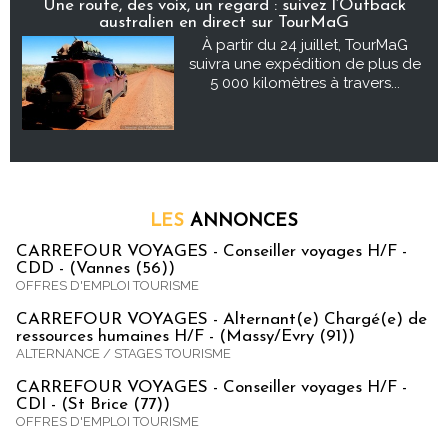
Une route, des voix, un regard : suivez l’Outback
australien en direct sur TourMaG
À partir du 24 juillet, TourMaG
suivra une expédition de plus de
5 000 kilomètres à travers...
LES
ANNONCES
CARREFOUR VOYAGES - Conseiller voyages H/F -
CDD - (Vannes (56))
OFFRES D'EMPLOI TOURISME
CARREFOUR VOYAGES - Alternant(e) Chargé(e) de
ressources humaines H/F - (Massy/Evry (91))
ALTERNANCE / STAGES TOURISME
CARREFOUR VOYAGES - Conseiller voyages H/F -
CDI - (St Brice (77))
OFFRES D'EMPLOI TOURISME