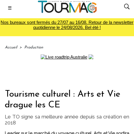
☰
Nos bureaux sont fermés du 27/07 au 16/08. Retour de la newsletter
quotidienne le 24/08/2026. Bel été !
Accueil
>
Production
Tourisme culturel : Arts et Vie
drague les CE
Le TO signe sa meilleure année depuis sa création en
2018
Leader sur le marché du voyage culturel, Arts et Vie sortira