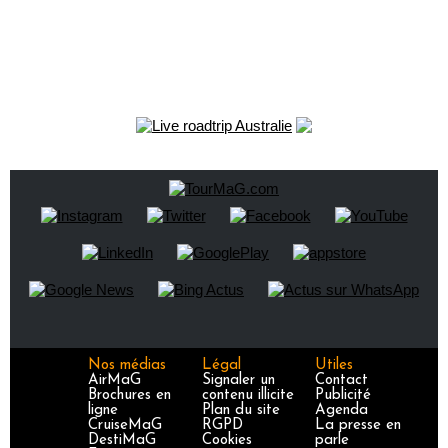
Nos médias
Légal
Utiles
AirMaG
Signaler un
Contact
Brochures en
contenu illicite
Publicité
ligne
Plan du site
Agenda
CruiseMaG
RGPD
La presse en
DestiMaG
Cookies
parle