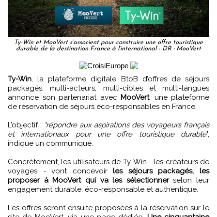
Ty-Win et MooVert s’associent pour construire une offre touristique
durable de la destination France à l’international - DR : MooVert
Ty-Win
, la plateforme digitale BtoB d’offres de séjours
packagés, multi-acteurs, multi-cibles et multi-langues
annonce son partenariat avec
MooVert
, une plateforme
de réservation de séjours éco-responsables en France.
L’objectif :
"répondre aux aspirations des voyageurs français
et internationaux pour une offre touristique durable
",
indique un communiqué.
Concrètement, les utilisateurs de Ty-Win - les créateurs de
voyages - vont concevoir
les séjours packagés, les
proposer à MooVert qui va les sélectionner
selon leur
engagement durable, éco-responsable et authentique.
Les offres seront ensuite proposées à la réservation sur le
site de MooVert, via une page dédiée.
Une cinquantaine