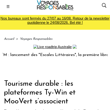
☰
Nos bureaux sont fermés du 27/07 au 16/08. Retour de la newsletter
quotidienne le 24/08/2026. Bel été !
Accueil
>
Voyages Responsables
lancement des "Escales Littéraires", la première librairie d
Tourisme durable : les
plateformes Ty-Win et
MooVert s’associent