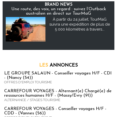
BRAND NEWS
Une route, des voix, un regard : suivez l’Outback
australien en direct sur TourMaG
À partir du 24 juillet, TourMaG
suivra une expédition de plus de
5 000 kilomètres à travers...
LES
ANNONCES
LE GROUPE SALAUN - Conseiller voyages H/F - CDI
- (Nancy (54))
OFFRES D'EMPLOI TOURISME
CARREFOUR VOYAGES - Alternant(e) Chargé(e) de
ressources humaines H/F - (Massy/Evry (91))
ALTERNANCE / STAGES TOURISME
CARREFOUR VOYAGES - Conseiller voyages H/F -
CDD - (Vannes (56))