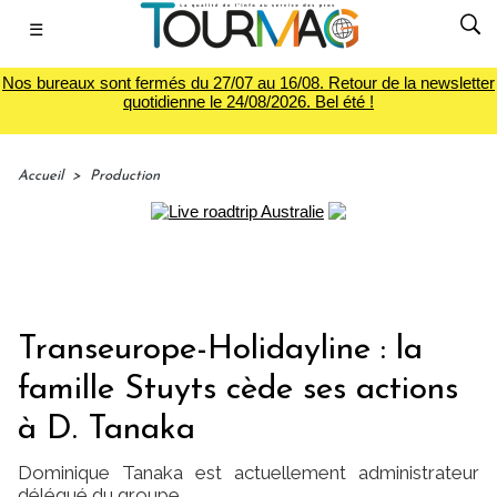
☰
Nos bureaux sont fermés du 27/07 au 16/08. Retour de la newsletter
quotidienne le 24/08/2026. Bel été !
Accueil
>
Production
Transeurope-Holidayline : la
famille Stuyts cède ses actions
à D. Tanaka
Dominique Tanaka est actuellement administrateur
délégué du groupe