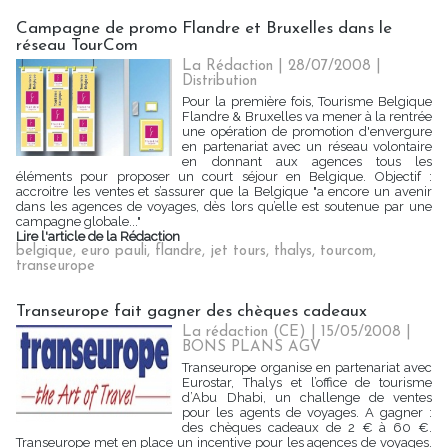
Campagne de promo Flandre et Bruxelles dans le
réseau TourCom
La Rédaction
| 28/07/2008
|
Distribution
Pour la première fois, Tourisme Belgique
Flandre & Bruxelles va mener à la rentrée
une opération de promotion d'envergure
en partenariat avec un réseau volontaire
en donnant aux agences tous les
éléments pour proposer un court séjour en Belgique. Objectif :
accroitre les ventes et s’assurer que la Belgique "a encore un avenir
dans les agences de voyages, dès lors qu’elle est soutenue par une
campagne globale..."
Lire l'article de la Rédaction
belgique
,
euro pauli
,
flandre
,
jet tours
,
thalys
,
tourcom
,
transeurope
Transeurope fait gagner des chèques cadeaux
La rédaction (CE) | 15/05/2008
|
BONS PLANS AGV
Transeurope organise en partenariat avec
Eurostar, Thalys et l’office de tourisme
d’Abu Dhabi, un challenge de ventes
pour les agents de voyages. A gagner :
des chèques cadeaux de 2 € à 60 €.
Transeurope met en place un incentive pour les agences de voyages.