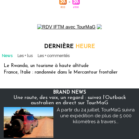
DERNIÈRE
HEURE
News
Les + lus
Les + commentés
Le Rwanda, un tourisme à haute altitude
France, Italie : randonnée dans le Mercantour frontalier
BRAND NEWS
Une route, des voix, un regard : suivez l’Outback
australien en direct sur TourMaG
À partir du 24 juillet, TourMaG suivra
une expédition de plus de 5 000
kilomètres à travers...