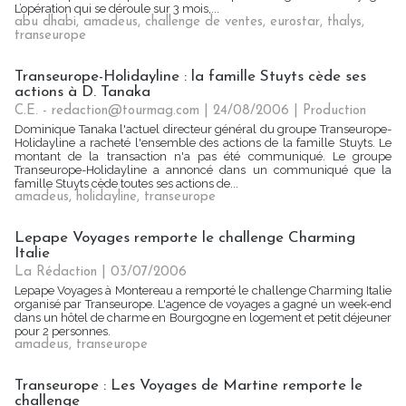
L’opération qui se déroule sur 3 mois,...
abu dhabi
,
amadeus
,
challenge de ventes
,
eurostar
,
thalys
,
transeurope
Transeurope-Holidayline : la famille Stuyts cède ses
actions à D. Tanaka
C.E. - redaction@tourmag.com | 24/08/2006
|
Production
Dominique Tanaka l'actuel directeur général du groupe Transeurope-
Holidayline a racheté l'ensemble des actions de la famille Stuyts. Le
montant de la transaction n'a pas été communiqué. Le groupe
Transeurope-Holidayline a annoncé dans un communiqué que la
famille Stuyts cède toutes ses actions de...
amadeus
,
holidayline
,
transeurope
Lepape Voyages remporte le challenge Charming
Italie
La Rédaction
| 03/07/2006
Lepape Voyages à Montereau a remporté le challenge Charming Italie
organisé par Transeurope. L'agence de voyages a gagné un week-end
dans un hôtel de charme en Bourgogne en logement et petit déjeuner
pour 2 personnes.
amadeus
,
transeurope
Transeurope : Les Voyages de Martine remporte le
challenge