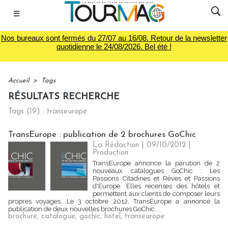
☰
Nos bureaux sont fermés du 27/07 au 16/08. Retour de la newsletter
quotidienne le 24/08/2026. Bel été !
Accueil
>
Tags
RÉSULTATS RECHERCHE
Tags (19) : transeurope
TransEurope : publication de 2 brochures GoChic
La Rédaction
| 09/10/2012
|
Production
TransEurope annonce la parution de 2
nouveaux catalogues GoChic : Les
Passions Citadines et Rêves et Passions
d'Europe. Elles recenses des hôtels et
permettent aux clients de composer leurs
propres voyages. Le 3 octobre 2012, TransEurope a annoncé la
publication de deux nouvelles brochures GoChic....
brochure
,
catalogue
,
gochic
,
hotel
,
transeurope