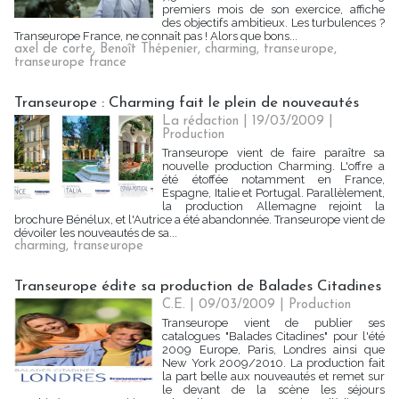
premiers mois de son exercice, affiche
des objectifs ambitieux. Les turbulences ?
Transeurope France, ne connaît pas ! Alors que bons...
axel de corte
,
Benoît Thépenier
,
charming
,
transeurope
,
transeurope france
Transeurope : Charming fait le plein de nouveautés
La rédaction | 19/03/2009
|
Production
Transeurope vient de faire paraître sa
nouvelle production Charming. L'offre a
été étoffée notamment en France,
Espagne, Italie et Portugal. Parallèlement,
la production Allemagne rejoint la
brochure Bénélux, et l'Autrice a été abandonnée. Transeurope vient de
dévoiler les nouveautés de sa...
charming
,
transeurope
Transeurope édite sa production de Balades Citadines
C.E. | 09/03/2009
|
Production
Transeurope vient de publier ses
catalogues "Balades Citadines" pour l'été
2009 Europe, Paris, Londres ainsi que
New York 2009/2010. La production fait
la part belle aux nouveautés et remet sur
le devant de la scène les séjours