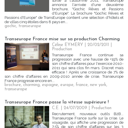
sortie à l'automne 2011, Transeurope
annonce l'arrivée d'une deuxième
brochure, "Gochic Rêves et Passions
d'Europe". La brochure "Gochic Rêves et
Passions d'Europe" de TransEurope contient une sélection d'hôtels et
de villas cinq étoiles dans 8 pays en...
gochic
,
transeurope
Transeurope France mise sur sa production Charming
Céline EYMERY | 20/02/2011
|
Production
Transeurope France continue sa
progression avec une hausse de +19% de
son chiffre d'affaires pour l'exercice 2010-
2011 qui sera clos fin mars. Discret mais
efficace ! Après une croissance de 7% de
son chiffre d'affaires en 2009-2010 année de crise, Transeurope
France progresse encore en...
brochure
,
charming
,
espagne
,
europe
,
france
,
new york
,
transeurope
Transeurope France passe la vitesse supérieure !
C.E. | 24/07/2009
|
Production
Recrutement, nouveaux outils B2B...
Transeurope France surfe sur la crise. Le
voyagiste, qui affiche une progression de
7,5% de son chiffre d'affaires sur les 3