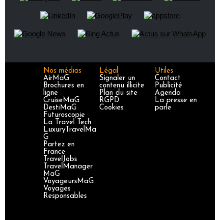
Nos médias
Légal
Utiles
AirMaG
Signaler un
Contact
Brochures en
contenu illicite
Publicité
ligne
Plan du site
Agenda
CruiseMaG
RGPD
La presse en
DestiMaG
Cookies
parle
Futuroscopie
La Travel Tech
LuxuryTravelMa
G
Partez en
France
TravelJobs
TravelManager
MaG
VoyageursMaG
Voyages
Responsables