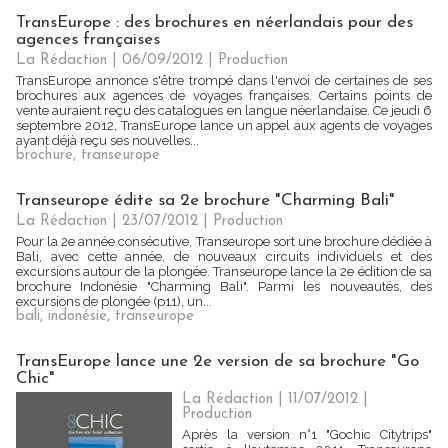
TransEurope : des brochures en néerlandais pour des
agences françaises
La Rédaction
| 06/09/2012
|
Production
TransEurope annonce s'être trompé dans l'envoi de certaines de ses
brochures aux agences de voyages françaises. Certains points de
vente auraient reçu des catalogues en langue néerlandaise. Ce jeudi 6
septembre 2012, TransEurope lance un appel aux agents de voyages
ayant déjà reçu ses nouvelles...
brochure
,
transeurope
Transeurope édite sa 2e brochure "Charming Bali"
La Rédaction
| 23/07/2012
|
Production
Pour la 2e année consécutive, Transeurope sort une brochure dédiée à
Bali, avec cette année, de nouveaux circuits individuels et des
excursions autour de la plongée. Transeurope lance la 2e édition de sa
brochure Indonésie "Charming Bali". Parmi les nouveautés, des
excursions de plongée (p11), un...
bali
,
indonésie
,
transeurope
TransEurope lance une 2e version de sa brochure "Go
Chic"
La Rédaction
| 11/07/2012
|
Production
Après la version n°1 "Gochic Citytrips"