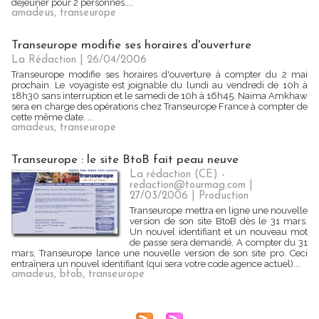
déjeuner pour 2 personnes....
amadeus
,
transeurope
Transeurope modifie ses horaires d'ouverture
La Rédaction
| 26/04/2006
Transeurope modifie ses horaires d'ouverture à compter du 2 mai
prochain. Le voyagiste est joignable du lundi au vendredi de 10h à
18h30 sans interruption et le samedi de 10h à 16h45. Naima Amkhaw
sera en charge des opérations chez Transeurope France à compter de
cette même date. ...
amadeus
,
transeurope
Transeurope : le site BtoB fait peau neuve
La rédaction (CE) -
redaction@tourmag.com |
27/03/2006
|
Production
Transeurope mettra en ligne une nouvelle
version de son site BtoB dès le 31 mars.
Un nouvel identifiant et un nouveau mot
de passe sera demandé. A compter du 31
mars, Transeurope lance une nouvelle version de son site pro. Ceci
entraînera un nouvel identifiant (qui sera votre code agence actuel)...
amadeus
,
btob
,
transeurope