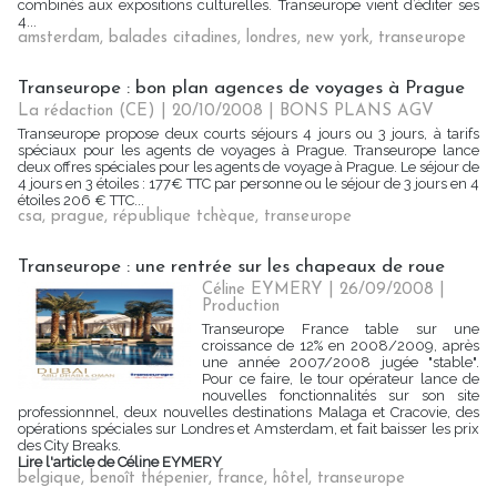
combinés aux expositions culturelles. Transeurope vient d’éditer ses
4...
amsterdam
,
balades citadines
,
londres
,
new york
,
transeurope
Transeurope : bon plan agences de voyages à Prague
La rédaction (CE) | 20/10/2008
|
BONS PLANS AGV
Transeurope propose deux courts séjours 4 jours ou 3 jours, à tarifs
spéciaux pour les agents de voyages à Prague. Transeurope lance
deux offres spéciales pour les agents de voyage à Prague. Le séjour de
4 jours en 3 étoiles : 177€ TTC par personne ou le séjour de 3 jours en 4
étoiles 206 € TTC...
csa
,
prague
,
république tchèque
,
transeurope
Transeurope : une rentrée sur les chapeaux de roue
Céline EYMERY | 26/09/2008
|
Production
Transeurope France table sur une
croissance de 12% en 2008/2009, après
une année 2007/2008 jugée "stable".
Pour ce faire, le tour opérateur lance de
nouvelles fonctionnalités sur son site
professionnnel, deux nouvelles destinations Malaga et Cracovie, des
opérations spéciales sur Londres et Amsterdam, et fait baisser les prix
des City Breaks.
Lire l'article de Céline EYMERY
belgique
,
benoît thépenier
,
france
,
hôtel
,
transeurope