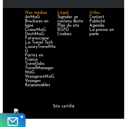
Nos médias
Légal
Utiles
AirMaG
Signaler un
Contact
Brochures en
contenu illicite
Publicité
ligne
Plan du site
Agenda
CruiseMaG
RGPD
La presse en
DestiMaG
Cookies
parle
Futuroscopie
La Travel Tech
LuxuryTravelMa
G
Partez en
France
TravelJobs
TravelManager
MaG
VoyageursMaG
Voyages
Responsables
Site certifié