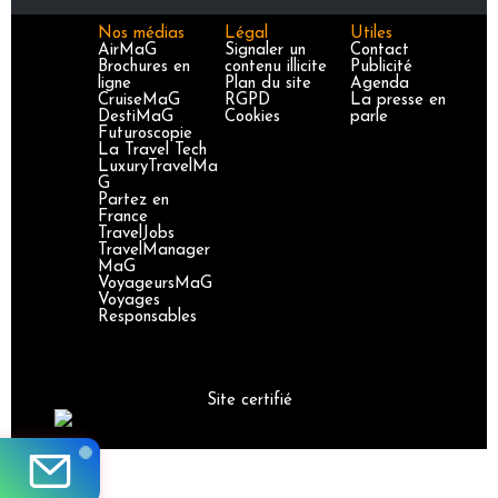
Nos médias
Légal
Utiles
AirMaG
Signaler un
Contact
Brochures en
contenu illicite
Publicité
ligne
Plan du site
Agenda
CruiseMaG
RGPD
La presse en
DestiMaG
Cookies
parle
Futuroscopie
La Travel Tech
LuxuryTravelMa
G
Partez en
France
TravelJobs
TravelManager
MaG
VoyageursMaG
Voyages
Responsables
Site certifié