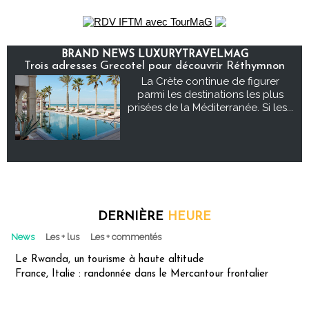
BRAND NEWS LUXURYTRAVELMAG
Trois adresses Grecotel pour découvrir Réthymnon
La Crète continue de figurer
parmi les destinations les plus
prisées de la Méditerranée. Si les...
DERNIÈRE
HEURE
News
Les + lus
Les + commentés
Le Rwanda, un tourisme à haute altitude
France, Italie : randonnée dans le Mercantour frontalier