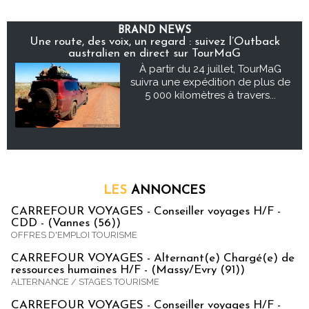
BRAND NEWS
Une route, des voix, un regard : suivez l’Outback
australien en direct sur TourMaG
À partir du 24 juillet, TourMaG
suivra une expédition de plus de
5 000 kilomètres à travers...
LES
ANNONCES
CARREFOUR VOYAGES - Conseiller voyages H/F -
CDD - (Vannes (56))
OFFRES D'EMPLOI TOURISME
CARREFOUR VOYAGES - Alternant(e) Chargé(e) de
ressources humaines H/F - (Massy/Evry (91))
ALTERNANCE / STAGES TOURISME
CARREFOUR VOYAGES - Conseiller voyages H/F -