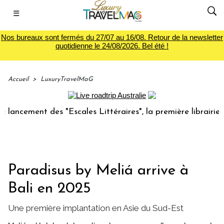
☰
Nos bureaux sont fermés du 27/07 au 16/08. Retour de la newsletter
quotidienne le 24/08/2026. Bel été !
Accueil
>
LuxuryTravelMaG
cement des "Escales Littéraires", la première librairie du v
Paradisus by Meliá arrive à
Bali en 2025
Une première implantation en Asie du Sud-Est