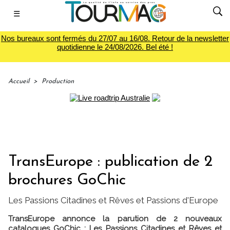
☰
Nos bureaux sont fermés du 27/07 au 16/08. Retour de la newsletter
quotidienne le 24/08/2026. Bel été !
Accueil
>
Production
TransEurope : publication de 2
brochures GoChic
Les Passions Citadines et Rêves et Passions d'Europe
TransEurope annonce la parution de 2 nouveaux
catalogues GoChic : Les Passions Citadines et Rêves et