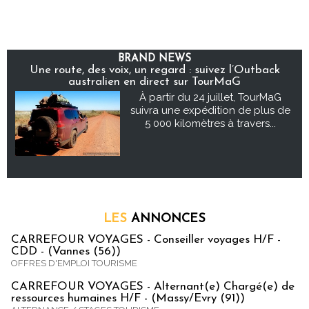
BRAND NEWS
Une route, des voix, un regard : suivez l’Outback
australien en direct sur TourMaG
À partir du 24 juillet, TourMaG
suivra une expédition de plus de
5 000 kilomètres à travers...
LES
ANNONCES
CARREFOUR VOYAGES - Conseiller voyages H/F -
CDD - (Vannes (56))
OFFRES D'EMPLOI TOURISME
CARREFOUR VOYAGES - Alternant(e) Chargé(e) de
ressources humaines H/F - (Massy/Evry (91))