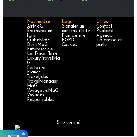
Nos médias
Légal
Utiles
AirMaG
Signaler un
Contact
Brochures en
contenu illicite
Publicité
ligne
Plan du site
Agenda
CruiseMaG
RGPD
La presse en
DestiMaG
Cookies
parle
Futuroscopie
La Travel Tech
LuxuryTravelMa
G
Partez en
France
TravelJobs
TravelManager
MaG
VoyageursMaG
Voyages
Responsables
Site certifié