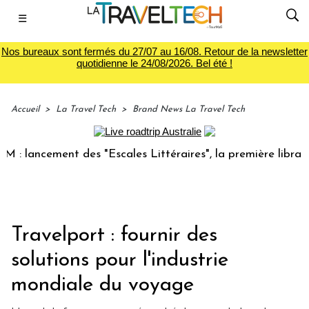
☰
Nos bureaux sont fermés du 27/07 au 16/08. Retour de la newsletter
quotidienne le 24/08/2026. Bel été !
Accueil
>
La Travel Tech
>
Brand News La Travel Tech
ement des "Escales Littéraires", la première librairie du vo
Travelport : fournir des
solutions pour l'industrie
mondiale du voyage