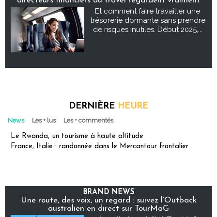
directeurs financiers du travel regardent vraiment
Et comment faire travailler une
trésorerie dormante sans prendre
de risques inutiles. Début 2025,...
DERNIÈRE
HEURE
News
Les + lus
Les + commentés
Le Rwanda, un tourisme à haute altitude
France, Italie : randonnée dans le Mercantour frontalier
BRAND NEWS
Une route, des voix, un regard : suivez l’Outback
australien en direct sur TourMaG