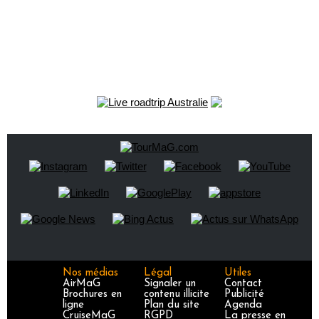
Nos médias
Légal
Utiles
AirMaG
Signaler un
Contact
Brochures en
contenu illicite
Publicité
ligne
Plan du site
Agenda
CruiseMaG
RGPD
La presse en