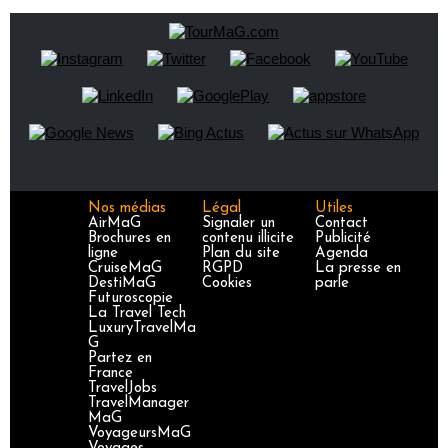
Nos médias
Légal
Utiles
AirMaG
Signaler un
Contact
Brochures en
contenu illicite
Publicité
ligne
Plan du site
Agenda
CruiseMaG
RGPD
La presse en
DestiMaG
Cookies
parle
Futuroscopie
La Travel Tech
LuxuryTravelMa
G
Partez en
France
TravelJobs
TravelManager
MaG
VoyageursMaG