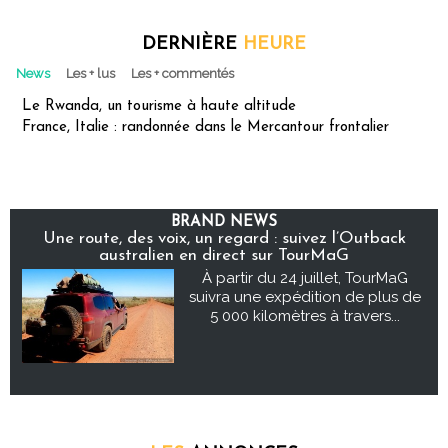
DERNIÈRE
HEURE
News
Les + lus
Les + commentés
Le Rwanda, un tourisme à haute altitude
France, Italie : randonnée dans le Mercantour frontalier
BRAND NEWS
Une route, des voix, un regard : suivez l’Outback
australien en direct sur TourMaG
À partir du 24 juillet, TourMaG
suivra une expédition de plus de
5 000 kilomètres à travers...