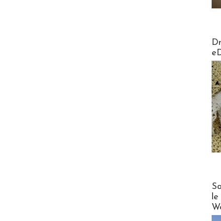
AirMa
Dr
e
Cruise
Sa
le
Wo