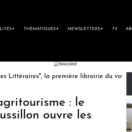
LITÉS
THÉMATIQUES
NEWSLETTERS
TV
A
▼
▼
▼
ttéraires", la première librairie du voyage
gritourisme : le
ssillon ouvre les