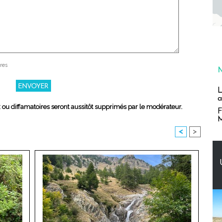
res
L
a
x ou diffamatoires seront aussitôt supprimés par le modérateur.
F
M
<
>