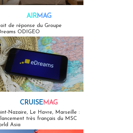
AIR
MAG
G
oit de réponse du Groupe
Dreams ODIGEO
CRUISE
MAG
MaG
int-Nazaire, Le Havre, Marseille :
 lancement très français du MSC
rld Asia