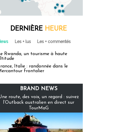
DERNIÈRE
HEURE
News
Les + lus
Les + commentés
e Rwanda, un tourisme à haute
ltitude
rance, Italie : randonnée dans le
ercantour frontalier
BRAND NEWS
Une route, des voix, un regard : suivez
l’Outback australien en direct sur
TourMaG