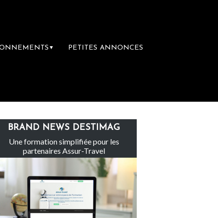
BONNEMENTS
PETITES ANNONCES
▼
Le groupe Sainte-Claire rachète Eden Tour
BRAND NEWS DESTIMAG
Une formation simplifiée pour les
partenaires Assur-Travel