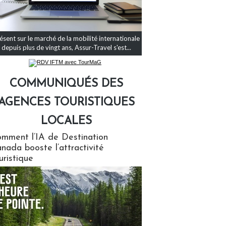
ésent sur le marché de la mobilité internationale
depuis plus de vingt ans, Assur-Travel s'est...
COMMUNIQUÉS DES
AGENCES TOURISTIQUES
LOCALES
qués des agences touristiques locales
mment l’IA de Destination
nada booste l’attractivité
uristique