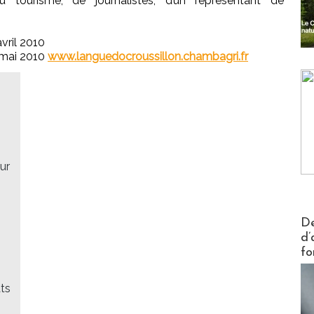
du tourisme, de journalistes, d’un représentant de
avril 2010
 mai 2010
www.languedocroussillon.chambagri.fr
ur
Actus V
De
d’
fo
ats