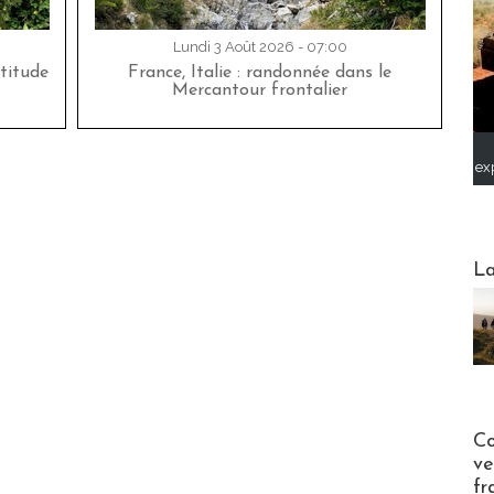
Lundi 3 Août 2026 - 07:00
titude
France, Italie : randonnée dans le
Mercantour frontalier
ex
Webinai
La
Publi-n
Co
ve
fr