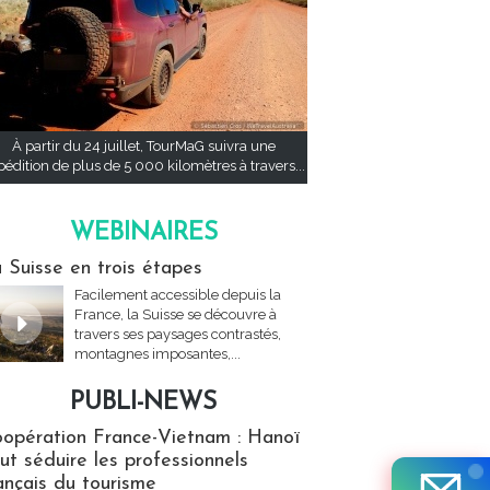
À partir du 24 juillet, TourMaG suivra une
pédition de plus de 5 000 kilomètres à travers...
WEBINAIRES
res
 Suisse en trois étapes
Facilement accessible depuis la
France, la Suisse se découvre à
travers ses paysages contrastés,
montagnes imposantes,...
PUBLI-NEWS
ews
opération France-Vietnam : Hanoï
ut séduire les professionnels
ançais du tourisme