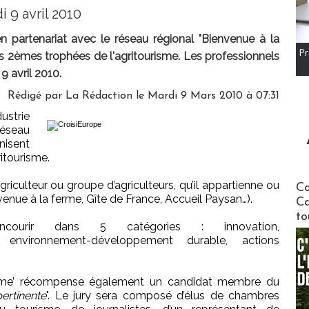
i 9 avril 2010
 partenariat avec le réseau régional "Bienvenue à la
Pr
s 2èmes trophées de l'agritourisme. Les professionnels
9 avril 2010.
Rédigé par La Rédaction le Mardi 9 Mars 2010 à 07:31
ustrie
éseau
nisent
itourisme.
Communi
riculteur ou groupe d’agriculteurs, qu’il appartienne ou
Co
venue à la ferme, Gîte de France, Accueil Paysan…).
Ca
to
courir dans 5 catégories : innovation,
n, environnement-développement durable, actions
ferme’ récompense également un candidat membre du
pertinente
". Le jury sera composé d’élus de chambres