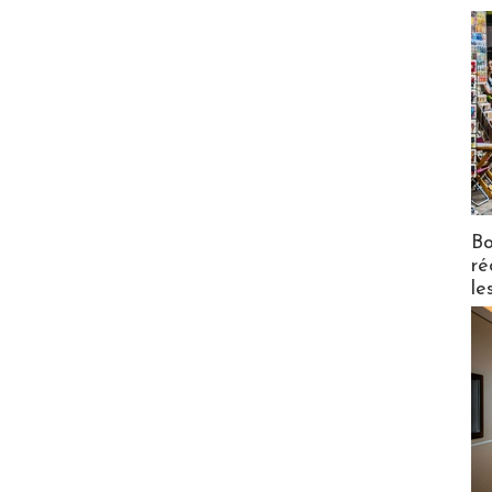
Bo
ré
le