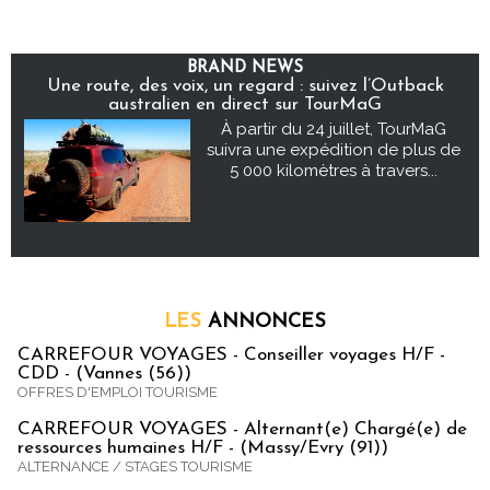
BRAND NEWS
Une route, des voix, un regard : suivez l’Outback
australien en direct sur TourMaG
À partir du 24 juillet, TourMaG
suivra une expédition de plus de
5 000 kilomètres à travers...
LES
ANNONCES
CARREFOUR VOYAGES - Conseiller voyages H/F -
CDD - (Vannes (56))
OFFRES D'EMPLOI TOURISME
CARREFOUR VOYAGES - Alternant(e) Chargé(e) de
ressources humaines H/F - (Massy/Evry (91))
ALTERNANCE / STAGES TOURISME