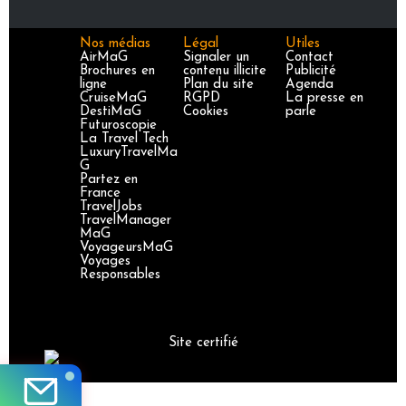
Nos médias
Légal
Utiles
AirMaG
Signaler un
Contact
Brochures en
contenu illicite
Publicité
ligne
Plan du site
Agenda
CruiseMaG
RGPD
La presse en
DestiMaG
Cookies
parle
Futuroscopie
La Travel Tech
LuxuryTravelMa
G
Partez en
France
TravelJobs
TravelManager
MaG
VoyageursMaG
Voyages
Responsables
Site certifié