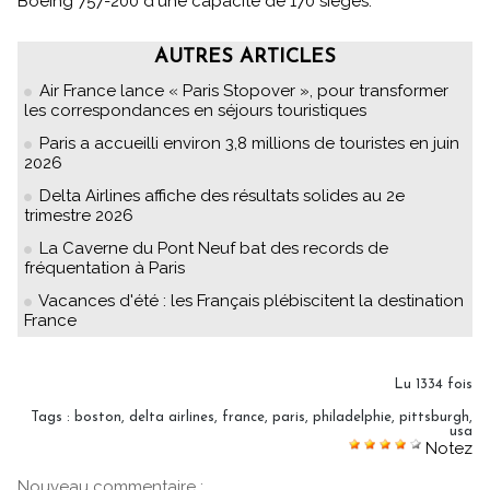
Boeing 757-200 d'une capacité de 170 sièges.
AUTRES ARTICLES
Air France lance « Paris Stopover », pour transformer
les correspondances en séjours touristiques
Paris a accueilli environ 3,8 millions de touristes en juin
2026
Delta Airlines affiche des résultats solides au 2e
trimestre 2026
La Caverne du Pont Neuf bat des records de
fréquentation à Paris
Vacances d'été : les Français plébiscitent la destination
France
Lu 1334 fois
Tags
:
boston
,
delta airlines
,
france
,
paris
,
philadelphie
,
pittsburgh
,
usa
Notez
Nouveau commentaire :