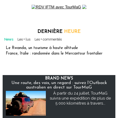
DERNIÈRE
HEURE
News
Les + lus
Les + commentés
Le Rwanda, un tourisme à haute altitude
France, Italie : randonnée dans le Mercantour frontalier
BRAND NEWS
Une route, des voix, un regard : suivez l’Outback
australien en direct sur TourMaG
À partir du 24 juillet, TourMaG
suivra une expédition de plus de
5 000 kilomètres à travers...