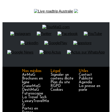
Nos médias
Légal
Utiles
AirMaG
Signaler un
Contact
Brochures en
contenu illicite
Publicité
ligne
Plan du site
Agenda
CruiseMaG
RGPD
La presse en
DestiMaG
Cookies
parle
Futuroscopie
La Travel Tech
LuxuryTravelMa
G
Partez en