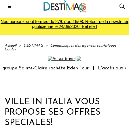
☰
Nos bureaux sont fermés du 27/07 au 16/08. Retour de la newsletter
quotidienne le 24/08/2026. Bel été !
Accueil
>
DESTIMAG
>
Communiqués des agences touristiques
locales
roupe Sainte-Claire rachète Eden Tour
L’accès aux vaca
VILLE IN ITALIA VOUS
PROPOSE SES OFFRES
SPECIALES!