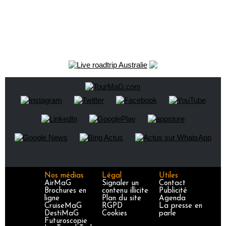
Nos médias
Légal
Utiles
AirMaG
Signaler un
Contact
Brochures en
contenu illicite
Publicité
ligne
Plan du site
Agenda
CruiseMaG
RGPD
La presse en
DestiMaG
Cookies
parle
Futuroscopie