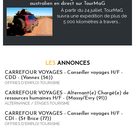
australien en direct sur TourMaG
À partir du 24 juillet, TourMaG
suivra une expédition de plus de
5 000 kilomètres à travers...
LES
ANNONCES
CARREFOUR VOYAGES - Conseiller voyages H/F -
CDD - (Vannes (56))
OFFRES D'EMPLOI TOURISME
CARREFOUR VOYAGES - Alternant(e) Chargé(e) de
ressources humaines H/F - (Massy/Evry (91))
ALTERNANCE / STAGES TOURISME
CARREFOUR VOYAGES - Conseiller voyages H/F -
CDI - (St Brice (77))
OFFRES D'EMPLOI TOURISME