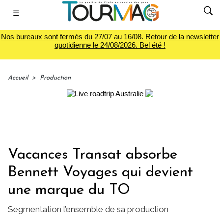
☰
Nos bureaux sont fermés du 27/07 au 16/08. Retour de la newsletter
quotidienne le 24/08/2026. Bel été !
Accueil
>
Production
Vacances Transat absorbe
Bennett Voyages qui devient
une marque du TO
Segmentation l’ensemble de sa production