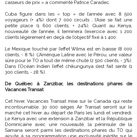
casseurs de prix » a commenté Patrice Caradec.
Cuba figure dans les « top » de l’année avec 8 500
voyageurs (+ 4%) dont 7 000 circuits ; l’Asie se fait une
petite place (1 600 clients, + 24%). Quant au Kenya,
nouveauté de l’année, il terminera l’exercice avec 1 200
clients légèrement en deçà de l’objectif fixé à 1 400.
Le Mexique touché par l’effet Wilma est en baisse (8 000
clients, - 8 %). L’Amérique Latine avec le Pérou, une valeur
sûre pour le TO a tout de même chuté (2 500 clients, - 3%).
Dans l’Océan Indien l’effet chikungunya s’est fait sentir (1
300 clients, - 28 %).
De Québec à Zanzibar, les destinations phares de
Vacances Transat
Cet hiver, Vacances Transat mise sur le Canada qui reste
incontournable. 30 000 sièges Air Transat seront sur le
marché cet hiver au départ de Paris les lundi et vendredi.
Le Kenya avec une extension à Zanzibar et la République
Dominicaine avec une nouveauté, la péninsule de la
Samana seront parmi les destinations phares du TO qui
ajoute à sa programmation une exclusivité inédite sur le