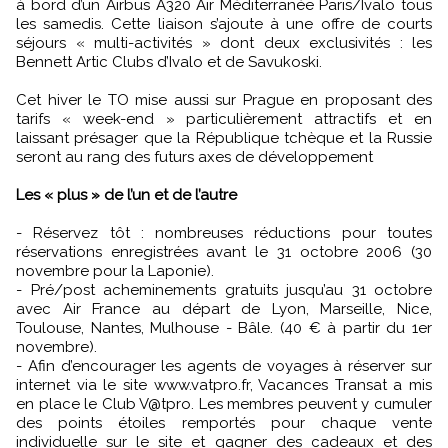
à bord d’un Airbus A320 Air Méditerranée Paris/Ivalo tous
les samedis. Cette liaison s’ajoute à une offre de courts
séjours « multi-activités » dont deux exclusivités : les
Bennett Artic Clubs d’Ivalo et de Savukoski.
Cet hiver le TO mise aussi sur Prague en proposant des
tarifs « week-end » particulièrement attractifs et en
laissant présager que la République tchèque et la Russie
seront au rang des futurs axes de développement
Les « plus » de l’un et de l’autre
- Réservez tôt : nombreuses réductions pour toutes
réservations enregistrées avant le 31 octobre 2006 (30
novembre pour la Laponie).
- Pré/post acheminements gratuits jusqu’au 31 octobre
avec Air France au départ de Lyon, Marseille, Nice,
Toulouse, Nantes, Mulhouse - Bâle. (40 € à partir du 1er
novembre).
- Afin d’encourager les agents de voyages à réserver sur
internet via le site www.vatpro.fr, Vacances Transat a mis
en place le Club V@tpro. Les membres peuvent y cumuler
des points étoiles remportés pour chaque vente
individuelle sur le site et gagner des cadeaux et des