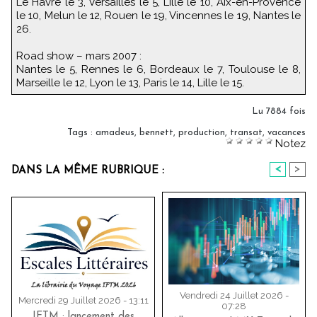
Le Havre le 3, Versailles le 5, Lille le 10, Aix-en-Provence
le 10, Melun le 12, Rouen le 19, Vincennes le 19, Nantes le
26.
Road show – mars 2007 :
Nantes le 5, Rennes le 6, Bordeaux le 7, Toulouse le 8,
Marseille le 12, Lyon le 13, Paris le 14, Lille le 15.
Lu 7884 fois
Tags
:
amadeus
,
bennett
,
production
,
transat
,
vacances
Notez
<
>
DANS LA MÊME RUBRIQUE :
Vendredi 24 Juillet 2026 -
Mercredi 29 Juillet 2026 - 13:11
07:28
IFTM : lancement des