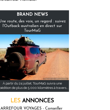
BRAND NEWS
Une route, des voix, un regard : suivez
l’Outback australien en direct sur
TourMaG
À partir du 24 juillet, TourMaG suivra une
pédition de plus de 5 000 kilomètres à travers...
LES
ANNONCES
ARREFOUR VOYAGES - Conseiller