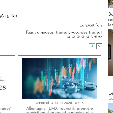
Bo
38.45 Ko)
ré
le
Lu 2439 fois
Tags
:
amadeus
,
transat
,
vacances transat
Notez
<
>
Distribu
Le
Ed
Vendredi 24 Juillet 2026 - 07:28
aires",
Allemagne : LMX Touristik, première
e
acquisition d'un projet européen plus