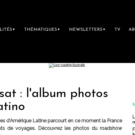
LITÉS
THÉMATIQUES
NEWSLETTERS
TV
A
▼
▼
▼
at : l'album photos
atino
L
res d'Amérique Latine parcourt en ce moment la France
a
ents de voyages. Découvrez les photos du roadshow
F
M