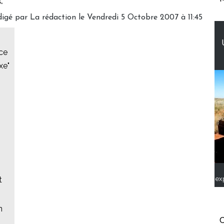
.
igé par La rédaction le Vendredi 5 Octobre 2007 à 11:45
nce
xe"
ex
t
n
C