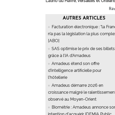
Latino du Havre, Versailles et Orléans
Réd
AUTRES ARTICLES
Facturation électronique : "la Fra
n’a pas la législation la plus comple
[ABO]
SAS optimise le prix de ses billets
grâce à l’IA d’Amadeus
Amadeus étend son offre
d'intelligence artificielle pour
l'hôtellerie
Amadeus démarre 2026 en
croissance malgré le ralentissemen
observé au Moyen-Orient
Biométrie : Amadeus annonce so
intention d'acquérir IDEMIA Public