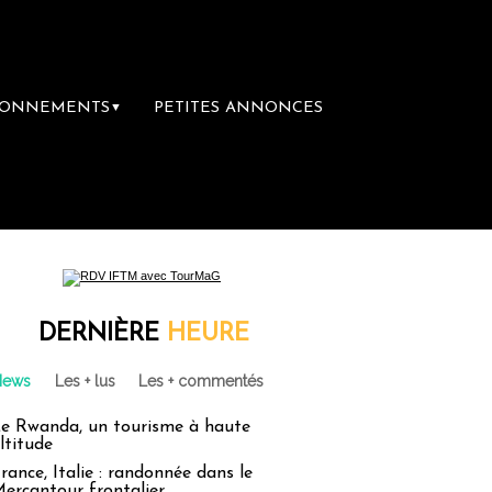
BONNEMENTS
PETITES ANNONCES
▼
DERNIÈRE
HEURE
News
Les + lus
Les + commentés
e Rwanda, un tourisme à haute
ltitude
rance, Italie : randonnée dans le
ercantour frontalier