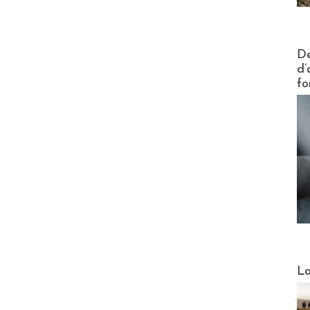
Actus V
De
d’
fo
Webinai
La