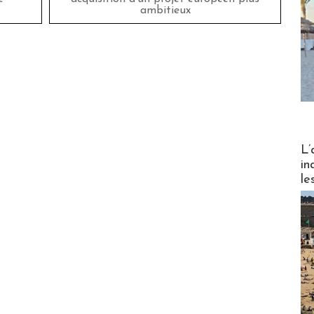
ambitieux
Partez
L’
in
le