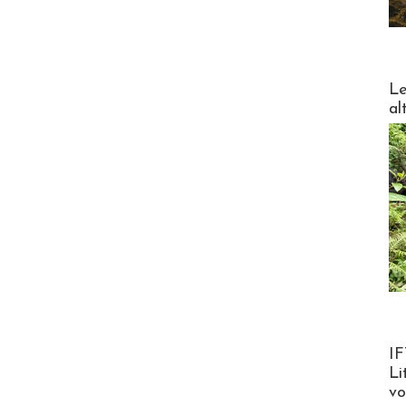
DESTI
Le
al
Product
IF
Li
v