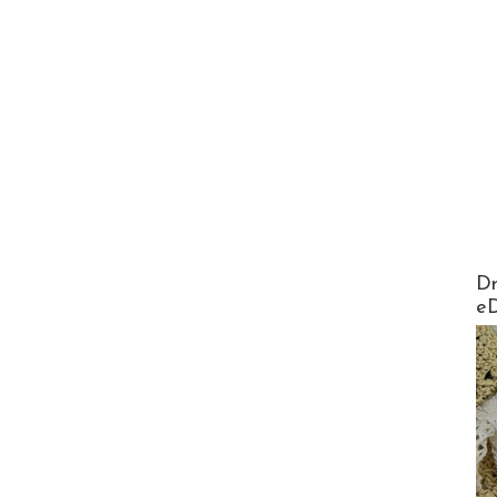
AirMa
Dr
e