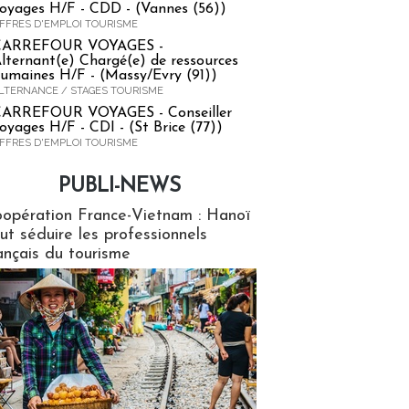
oyages H/F - CDD - (Vannes (56))
FFRES D'EMPLOI TOURISME
CARREFOUR VOYAGES -
lternant(e) Chargé(e) de ressources
umaines H/F - (Massy/Evry (91))
LTERNANCE / STAGES TOURISME
ARREFOUR VOYAGES - Conseiller
oyages H/F - CDI - (St Brice (77))
FFRES D'EMPLOI TOURISME
PUBLI-NEWS
ews
opération France-Vietnam : Hanoï
ut séduire les professionnels
ançais du tourisme