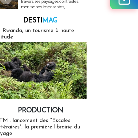
travers ses paysages contrastés,
montagnes imposantes,...
DESTI
MAG
MAG
 Rwanda, un tourisme à haute
titude
PRODUCTION
ion
TM : lancement des "Escales
ttéraires", la première librairie du
oyage