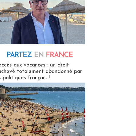
PARTEZ
EN
FRANCE
 en France
accès aux vacances : un droit
achevé totalement abandonné par
s politiques français !