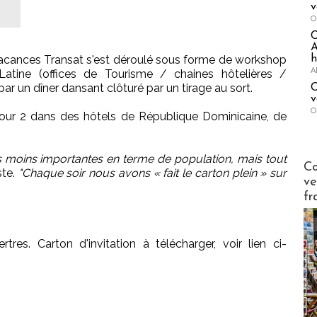
v
O
A
h
acances Transat s'est déroulé sous forme de workshop
A
Latine (offices de Tourisme / chaines hôtelières /
par un dîner dansant clôturé par un tirage au sort.
C
v
O
our 2 dans des hôtels de République Dominicaine, de
es moins importantes en terme de population, mais tout
Publi-n
Co
ste.
"Chaque soir nous avons « fait le carton plein » sur
ve
fr
tres. Carton d'invitation à télécharger, voir lien ci-