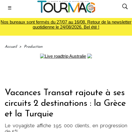
☰
Nos bureaux sont fermés du 27/07 au 16/08. Retour de la newsletter
quotidienne le 24/08/2026. Bel été !
Accueil
>
Production
Vacances Transat rajoute à ses
circuits 2 destinations : la Grèce
et la Turquie
Le voyagiste affiche 195 000 clients, en progression
de 5%