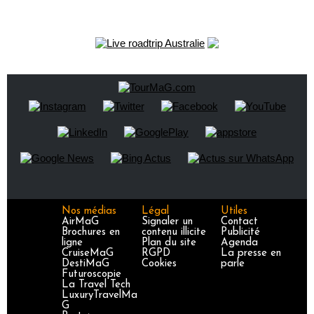
Nos médias
Légal
Utiles
AirMaG
Signaler un
Contact
Brochures en
contenu illicite
Publicité
ligne
Plan du site
Agenda
CruiseMaG
RGPD
La presse en
DestiMaG
Cookies
parle
Futuroscopie
La Travel Tech
LuxuryTravelMa
G