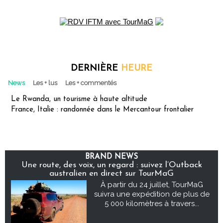
DERNIÈRE
HEURE
News
Les + lus
Les + commentés
Le Rwanda, un tourisme à haute altitude
France, Italie : randonnée dans le Mercantour frontalier
BRAND NEWS
Une route, des voix, un regard : suivez l’Outback
australien en direct sur TourMaG
À partir du 24 juillet, TourMaG
suivra une expédition de plus de
5 000 kilomètres à travers...