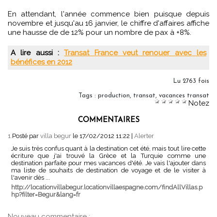
En attendant, l'année commence bien puisque depuis
novembre et jusqu'au 16 janvier, le chiffre d'affaires affiche
une hausse de de 12% pour un nombre de pax à +8%.
A lire aussi :
Transat France veut renouer avec les
bénéfices en 2012
Lu 2763 fois
Tags
:
production
,
transat
,
vacances transat
Notez
COMMENTAIRES
1.
Posté par
villa begur
le 17/02/2012 11:22
|
Alerter
Je suis très confus quant à la destination cet été, mais tout lire cette
écriture que j'ai trouvé la Grèce et la Turquie comme une
destination parfaite pour mes vacances d'été. Je vais l'ajouter dans
ma liste de souhaits de destination de voyage et de le visiter à
l'avenir dès ...
http://locationvillabegur.locationvillaespagne.com/findAllVillas.p
hp?filter=Begur&lang=fr
Nouveau commentaire :