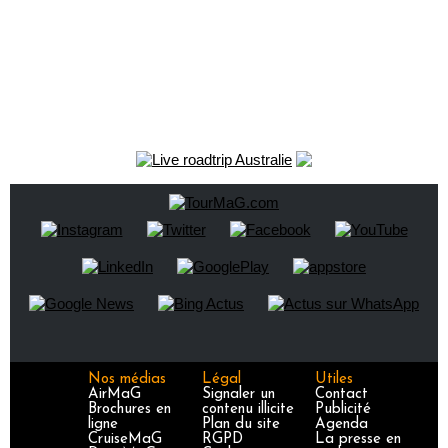
Nos médias
Légal
Utiles
AirMaG
Signaler un
Contact
Brochures en
contenu illicite
Publicité
ligne
Plan du site
Agenda
CruiseMaG
RGPD
La presse en