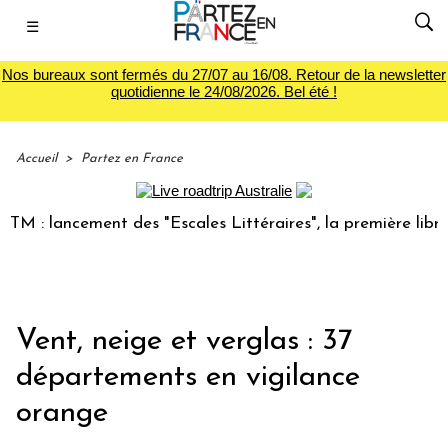
☰
Nos bureaux sont fermés du 27/07 au 16/08. Retour de la newsletter
quotidienne le 24/08/2026. Bel été !
Accueil
>
Partez en France
: lancement des "Escales Littéraires", la première librairie
Vent, neige et verglas : 37
départements en vigilance
orange