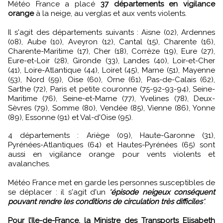
Météo France a placé
37 départements en vigilance
orange
à la neige, au verglas et aux vents violents.
Il s'agit des départements suivants : Aisne (02), Ardennes
(08), Aube (10), Aveyron (12), Cantal (15), Charente (16),
Charente-Maritime (17), Cher (18), Corrèze (19), Eure (27),
Eure-et-Loir (28), Gironde (33), Landes (40), Loir-et-Cher
(41), Loire-Atlantique (44), Loiret (45), Marne (51), Mayenne
(53), Nord (59), Oise (60), Orne (61), Pas-de-Calais (62),
Sarthe (72), Paris et petite couronne (75-92-93-94), Seine-
Maritime (76), Seine-et-Marne (77), Yvelines (78), Deux-
Sèvres (79), Somme (80), Vendée (85), Vienne (86), Yonne
(89), Essonne (91) et Val-d'Oise (95).
4 départements : Ariège (09), Haute-Garonne (31),
Pyrénées-Atlantiques (64) et Hautes-Pyrénées (65) sont
aussi en vigilance orange pour vents violents et
avalanches.
Météo France met en garde les personnes susceptibles de
se déplacer : il s'agit d'un
"
épisode neigeux conséquent
pouvant rendre les conditions de circulation très difficiles
".
Pour l’Ile-de-France, la Ministre des Transports Elisabeth