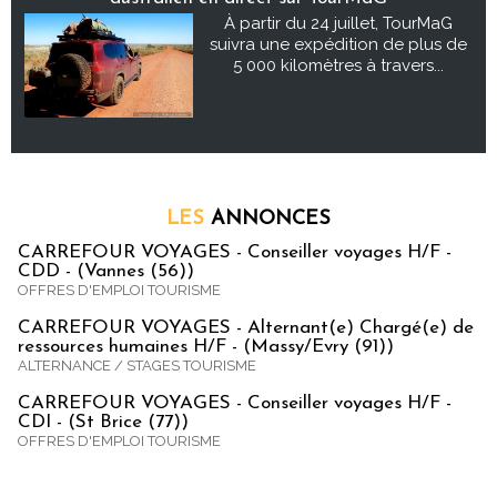
À partir du 24 juillet, TourMaG
suivra une expédition de plus de
5 000 kilomètres à travers...
LES
ANNONCES
CARREFOUR VOYAGES - Conseiller voyages H/F -
CDD - (Vannes (56))
OFFRES D'EMPLOI TOURISME
CARREFOUR VOYAGES - Alternant(e) Chargé(e) de
ressources humaines H/F - (Massy/Evry (91))
ALTERNANCE / STAGES TOURISME
CARREFOUR VOYAGES - Conseiller voyages H/F -
CDI - (St Brice (77))
OFFRES D'EMPLOI TOURISME