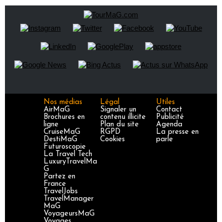
Nos médias
Légal
Utiles
AirMaG
Signaler un
Contact
Brochures en
contenu illicite
Publicité
ligne
Plan du site
Agenda
CruiseMaG
RGPD
La presse en
DestiMaG
Cookies
parle
Futuroscopie
La Travel Tech
LuxuryTravelMa
G
Partez en
France
TravelJobs
TravelManager
MaG
VoyageursMaG
Voyages