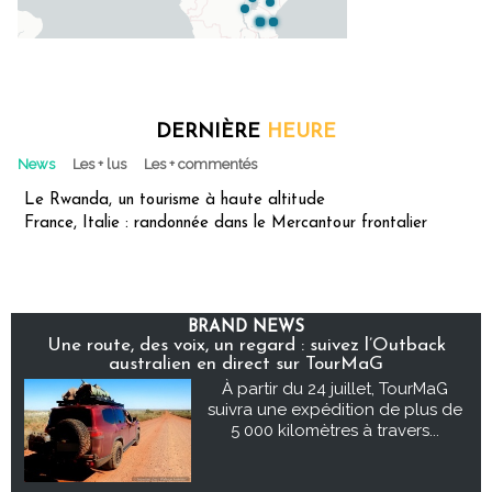
DERNIÈRE
HEURE
News
Les + lus
Les + commentés
Le Rwanda, un tourisme à haute altitude
France, Italie : randonnée dans le Mercantour frontalier
BRAND NEWS
Une route, des voix, un regard : suivez l’Outback
australien en direct sur TourMaG
À partir du 24 juillet, TourMaG
suivra une expédition de plus de
5 000 kilomètres à travers...